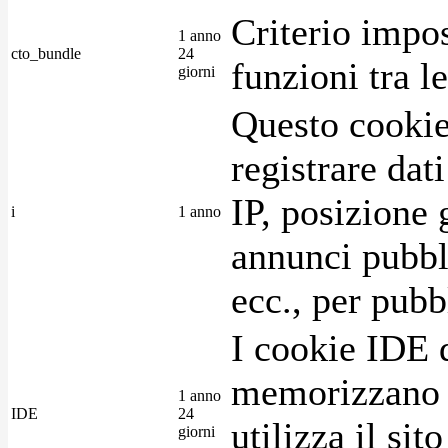
Criterio impos
1 anno
cto_bundle
24
funzioni tra l
giorni
Questo cookie
registrare dat
IP, posizione 
i
1 anno
annunci pubblic
ecc., per pubb
I cookie IDE 
memorizzano i
1 anno
IDE
24
utilizza il si
giorni