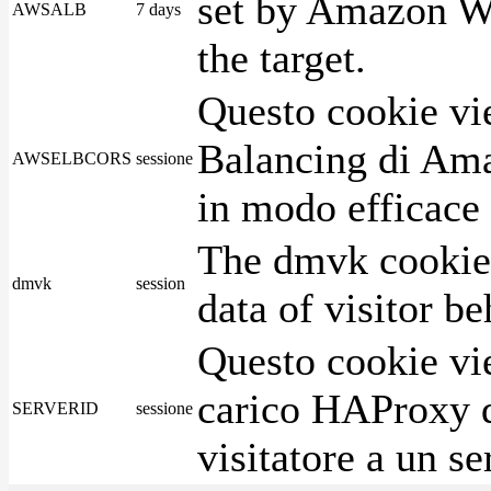
set by Amazon We
AWSALB
7 days
the target.
Questo cookie vie
Balancing di Ama
AWSELBCORS
sessione
in modo efficace i
The dmvk cookie 
dmvk
session
data of visitor b
Questo cookie vie
carico HAProxy di
SERVERID
sessione
visitatore a un se