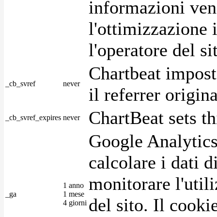
informazioni ven
l'ottimizzazione i
l'operatore del s
Chartbeat impost
_cb_svref
never
il referrer origin
ChartBeat sets th
_cb_svref_expires
never
Google Analytics
calcolare i dati d
monitorare l'utili
1 anno
_ga
1 mese
del sito. Il cook
4 giorni