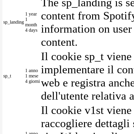
The sp_landing is s
content from Spotify
1 year
1
sp_landing
month
information on user 
4 days
content.
Il cookie sp_t viene
implementare il cont
1 anno
sp_t
1 mese
web e registra anche
4 giorni
dell'utente relativa 
Il cookie v1st vien
raccogliere dettagli 
1 anno