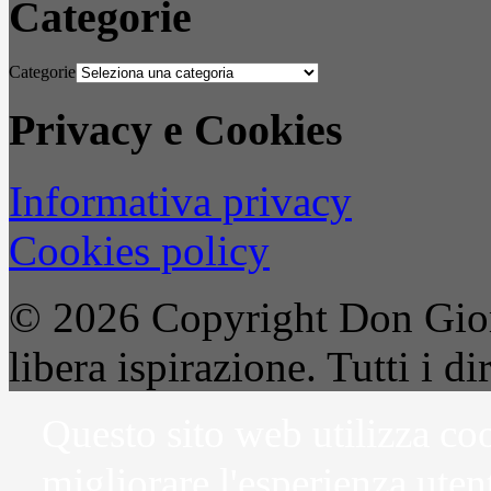
Categorie
Categorie
Privacy e Cookies
Informativa privacy
Cookies policy
© 2026 Copyright Don Gior
libera ispirazione. Tutti i dir
Questo sito web utilizza coo
migliorare l'esperienza uten