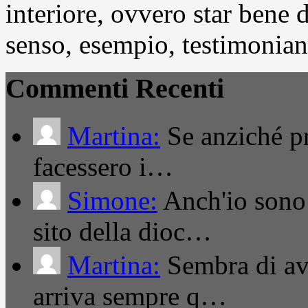
interiore, ovvero star bene
senso, esempio, testimonianza
Commenti Recenti
Martina:
Se anziché pro
facessero i…
Simone:
Anch'io sono 
sito della dioc…
Martina:
Sembra di ave
arriva sempre q…