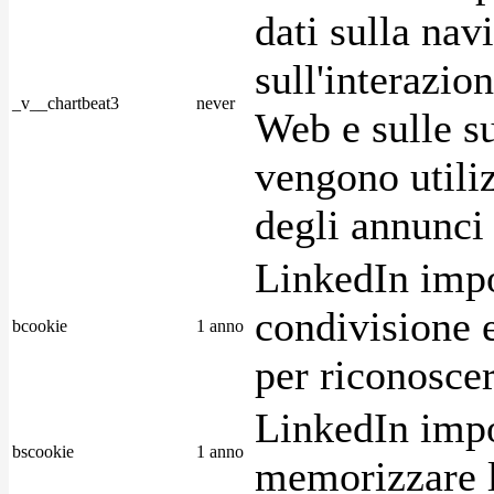
dati sulla nav
sull'interazio
_v__chartbeat3
never
Web e sulle su
vengono utiliz
degli annunci p
LinkedIn impo
condivisione e
bcookie
1 anno
per riconoscer
LinkedIn impo
bscookie
1 anno
memorizzare l