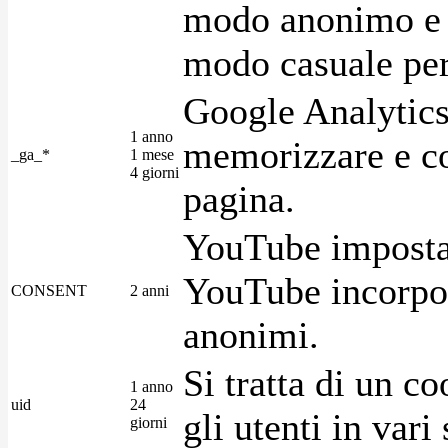
modo anonimo e 
modo casuale per 
Google Analytics
1 anno
memorizzare e con
_ga_*
1 mese
4 giorni
pagina.
YouTube imposta 
YouTube incorpora
CONSENT
2 anni
anonimi.
Si tratta di un c
1 anno
uid
24
gli utenti in var
giorni