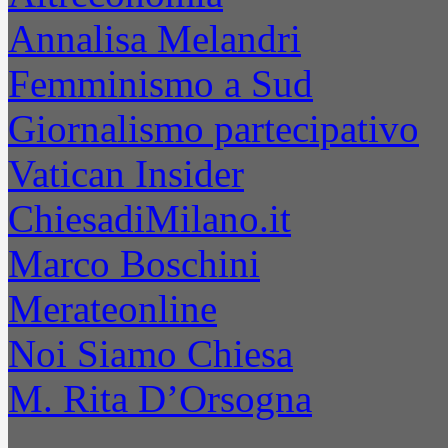
Annalisa Melandri
Femminismo a Sud
Giornalismo partecipativo
Vatican Insider
ChiesadiMilano.it
Marco Boschini
Merateonline
Noi Siamo Chiesa
M. Rita D’Orsogna