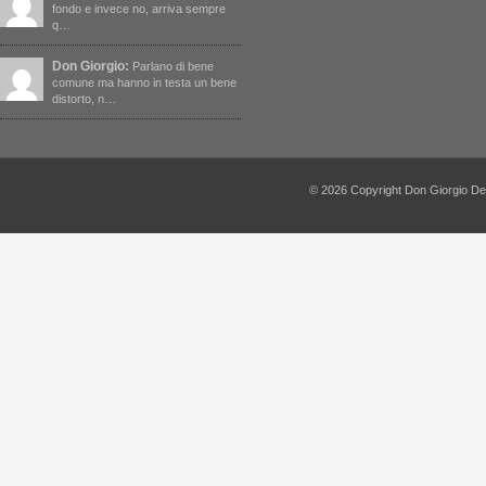
fondo e invece no, arriva sempre
q…
Don Giorgio:
Parlano di bene
comune ma hanno in testa un bene
distorto, n…
© 2026 Copyright Don Giorgio De Capi