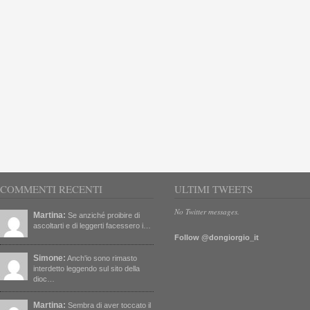
COMMENTI RECENTI
ULTIMI TWEETS
No Twitter messages.
Martina:
Se anziché proibire di
ascoltarti e di leggerti facessero i…
Follow @dongiorgio_it
Simone:
Anch'io sono rimasto
interdetto leggendo sul sito della
dioc…
Martina:
Sembra di aver toccato il