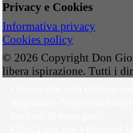
Privacy e Cookies
Informativa privacy
Cookies policy
© 2026 Copyright Don Gior
libera ispirazione. Tutti i dir
Questo sito web utilizza coo
migliorare l'esperienza uten
cookies di terze parti.
Clicca qui per visionare l