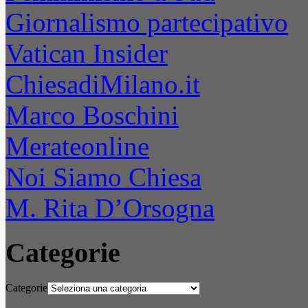
Giornalismo partecipativo
Vatican Insider
ChiesadiMilano.it
Marco Boschini
Merateonline
Noi Siamo Chiesa
M. Rita D’Orsogna
Categorie
Categorie