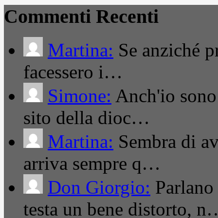
Commenti Recenti
Martina:
Se anziché pro
facessero i…
Simone:
Anch'io sono 
sito della dioc…
Martina:
Sembra di ave
arriva sempre q…
Don Giorgio:
Parlano
testa un bene distorto, n