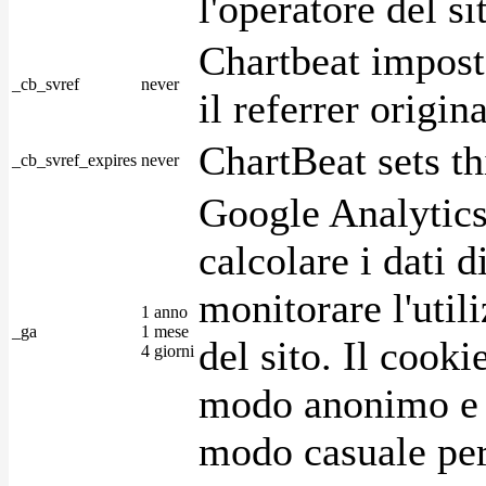
l'operatore del s
Chartbeat impost
_cb_svref
never
il referrer origin
ChartBeat sets th
_cb_svref_expires
never
Google Analytics
calcolare i dati d
monitorare l'utili
1 anno
_ga
1 mese
del sito. Il cook
4 giorni
modo anonimo e 
modo casuale per 