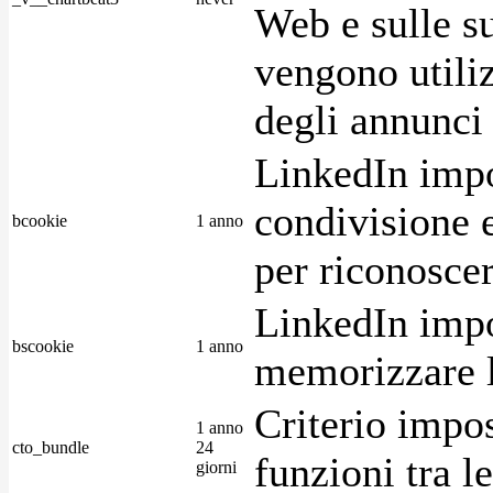
Web e sulle su
vengono utiliz
degli annunci p
LinkedIn impo
condivisione e
bcookie
1 anno
per riconoscer
LinkedIn impo
bscookie
1 anno
memorizzare l
Criterio impos
1 anno
cto_bundle
24
funzioni tra l
giorni