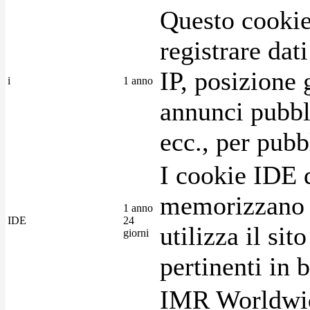
Questo cookie
registrare dat
IP, posizione 
i
1 anno
annunci pubblic
ecc., per pubb
I cookie IDE 
memorizzano i
1 anno
IDE
24
utilizza il si
giorni
pertinenti in b
IMR Worldwid