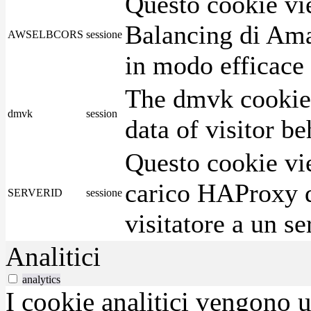
Questo cookie vie
Balancing di Ama
AWSELBCORS
sessione
in modo efficace i
The dmvk cookie 
dmvk
session
data of visitor b
Questo cookie vie
carico HAProxy di
SERVERID
sessione
visitatore a un se
Analitici
analytics
I cookie analitici vengono u