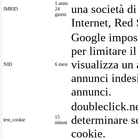
1 anno
una società di
IMRID
24
giorni
Internet, Red 
Google imposta
per limitare i
visualizza un 
NID
6 mesi
annunci indesi
annunci.
doubleclick.n
determinare se
15
test_cookie
minuti
cookie.