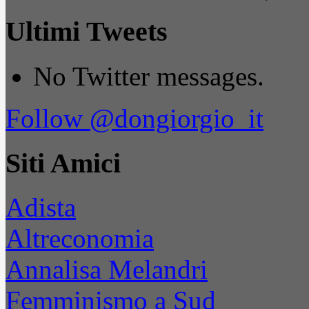
Ultimi Tweets
No Twitter messages.
Follow @dongiorgio_it
Siti Amici
Adista
Altreconomia
Annalisa Melandri
Femminismo a Sud