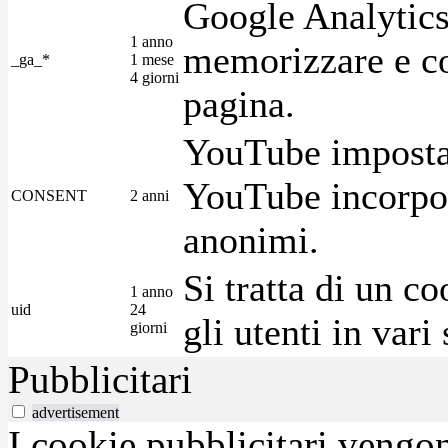
Google Analytics
1 anno
memorizzare e con
_ga_*
1 mese
4 giorni
pagina.
YouTube imposta 
YouTube incorpora
CONSENT
2 anni
anonimi.
Si tratta di un c
1 anno
uid
24
gli utenti in var
giorni
Pubblicitari
advertisement
I cookie pubblicitari vengono