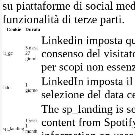
su piattaforme di social medi
funzionalità di terze parti.
Cookie
Durata
Linkedin imposta qu
5 mesi
consenso del visitat
li_gc
27
giorni
per scopi non essenz
LinkedIn imposta il 
1
lidc
giorno
selezione del data c
The sp_landing is s
content from Spotify
1 year
1
sp_landing
month