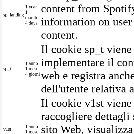
content from Spotify
1 year
1
sp_landing
month
information on user 
4 days
content.
Il cookie sp_t viene
implementare il cont
1 anno
sp_t
1 mese
web e registra anche
4 giorni
dell'utente relativa 
Il cookie v1st vien
raccogliere dettagli 
sito Web, visualizza
1 anno
v1st
1 mese