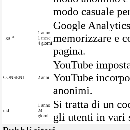
modo casuale per 
Google Analytics
1 anno
memorizzare e con
_ga_*
1 mese
4 giorni
pagina.
YouTube imposta 
YouTube incorpora
CONSENT
2 anni
anonimi.
Si tratta di un c
1 anno
uid
24
gli utenti in var
giorni