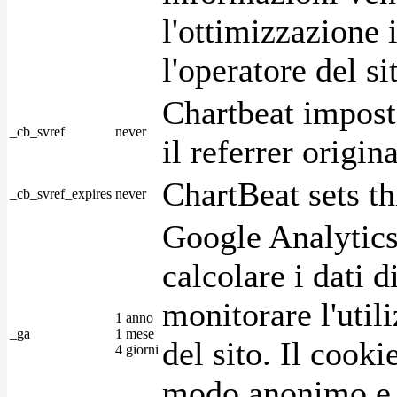
l'ottimizzazione i
l'operatore del s
Chartbeat impost
_cb_svref
never
il referrer origin
ChartBeat sets th
_cb_svref_expires
never
Google Analytics
calcolare i dati d
monitorare l'utili
1 anno
_ga
1 mese
del sito. Il cook
4 giorni
modo anonimo e 