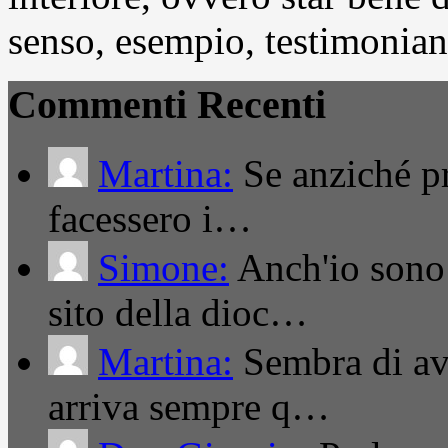
senso, esempio, testimonianza
Commenti Recenti
Martina:
Se anziché pro
facessero i…
Simone:
Anch'io sono 
sito della dioc…
Martina:
Sembra di ave
arriva sempre q…