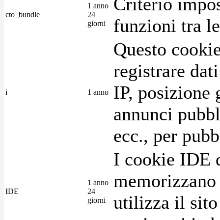
Criterio impos
1 anno
cto_bundle
24
funzioni tra l
giorni
Questo cookie
registrare dat
IP, posizione 
i
1 anno
annunci pubblic
ecc., per pubb
I cookie IDE 
memorizzano i
1 anno
IDE
24
utilizza il si
giorni