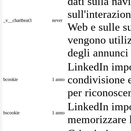
dati sulla nav
sull'interazio
_v__chartbeat3
never
Web e sulle su
vengono utiliz
degli annunci p
LinkedIn impo
condivisione e
bcookie
1 anno
per riconoscer
LinkedIn impo
bscookie
1 anno
memorizzare l