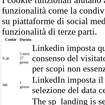
funzionalità come la condiv
su piattaforme di social medi
funzionalità di terze parti.
Cookie
Durata
Linkedin imposta qu
5 mesi
consenso del visitat
li_gc
27
giorni
per scopi non essenz
LinkedIn imposta il 
1
lidc
giorno
selezione del data c
The sp_landing is s