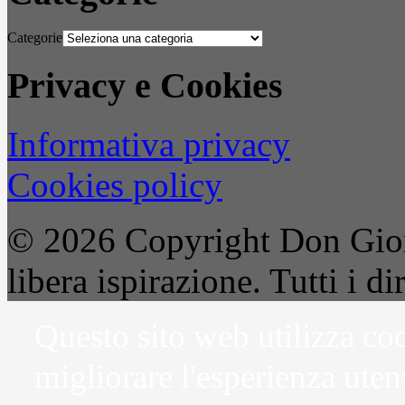
Categorie
Privacy e Cookies
Informativa privacy
Cookies policy
© 2026 Copyright Don Gior
libera ispirazione. Tutti i dir
Questo sito web utilizza coo
migliorare l'esperienza uten