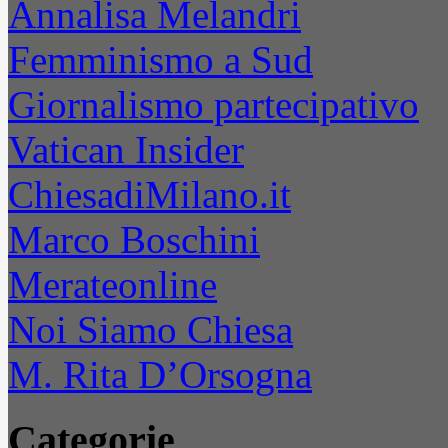
Annalisa Melandri
Femminismo a Sud
Giornalismo partecipativo
Vatican Insider
ChiesadiMilano.it
Marco Boschini
Merateonline
Noi Siamo Chiesa
M. Rita D’Orsogna
Categorie