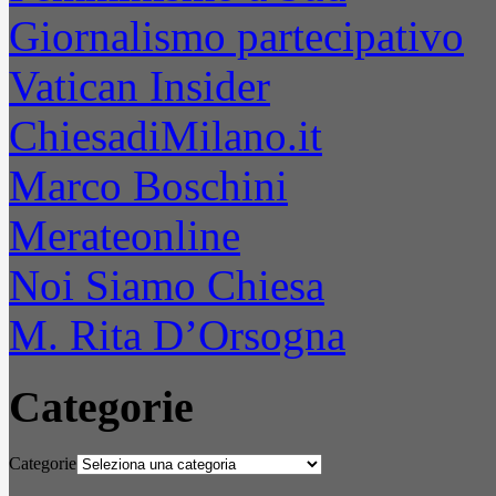
Giornalismo partecipativo
Vatican Insider
ChiesadiMilano.it
Marco Boschini
Merateonline
Noi Siamo Chiesa
M. Rita D’Orsogna
Categorie
Categorie