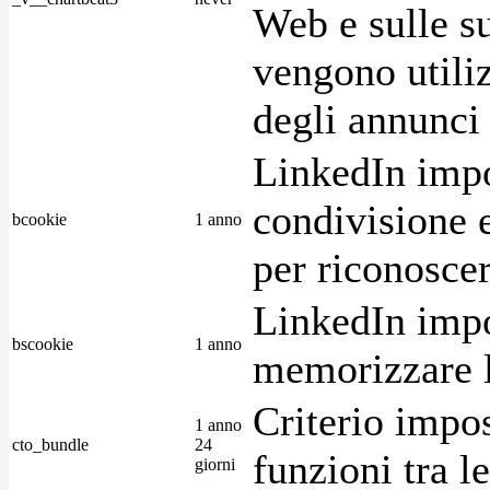
Web e sulle su
vengono utiliz
degli annunci p
LinkedIn impo
condivisione e
bcookie
1 anno
per riconoscer
LinkedIn impo
bscookie
1 anno
memorizzare l
Criterio impos
1 anno
cto_bundle
24
funzioni tra l
giorni