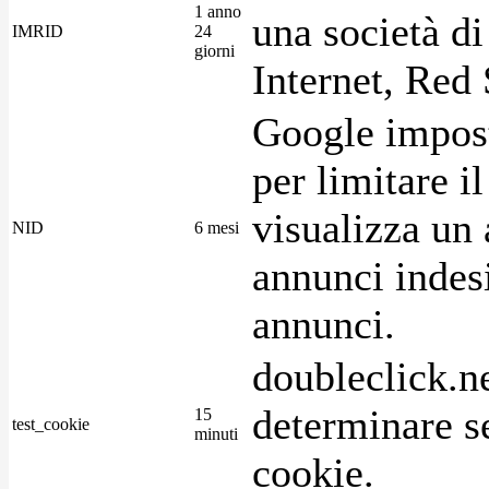
1 anno
una società di
IMRID
24
giorni
Internet, Red 
Google imposta
per limitare i
visualizza un 
NID
6 mesi
annunci indesi
annunci.
doubleclick.n
determinare se
15
test_cookie
minuti
cookie.