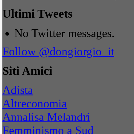
Ultimi Tweets
No Twitter messages.
Follow @dongiorgio_it
Siti Amici
Adista
Altreconomia
Annalisa Melandri
Femminismo a Sud