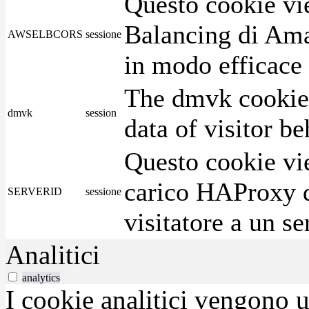
Questo cookie vie
Balancing di Ama
AWSELBCORS
sessione
in modo efficace i
The dmvk cookie 
dmvk
session
data of visitor b
Questo cookie vie
carico HAProxy di
SERVERID
sessione
visitatore a un se
Analitici
analytics
I cookie analitici vengono u