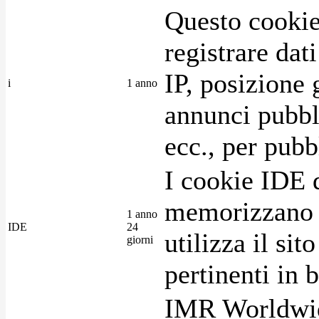
Questo cookie
registrare dat
IP, posizione 
i
1 anno
annunci pubblic
ecc., per pubb
I cookie IDE 
memorizzano i
1 anno
IDE
24
utilizza il si
giorni
pertinenti in b
IMR Worldwid