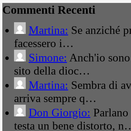
Commenti Recenti
Martina:
Se anziché pro
facessero i…
Simone:
Anch'io sono 
sito della dioc…
Martina:
Sembra di ave
arriva sempre q…
Don Giorgio:
Parlano
testa un bene distorto, n