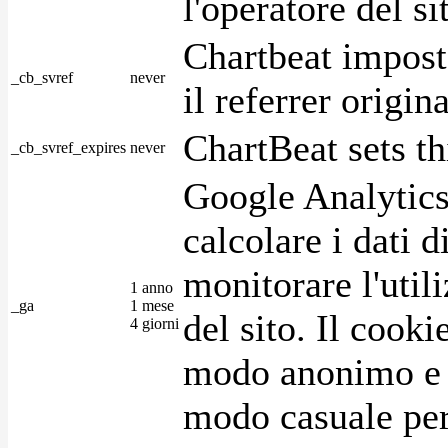
l'operatore del s
Chartbeat impost
_cb_svref
never
il referrer origin
ChartBeat sets th
_cb_svref_expires
never
Google Analytics
calcolare i dati d
monitorare l'utili
1 anno
_ga
1 mese
del sito. Il cook
4 giorni
modo anonimo e 
modo casuale per 