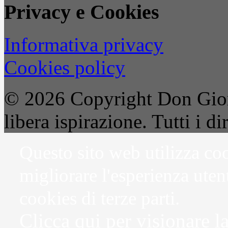
Privacy e Cookies
Informativa privacy
Cookies policy
© 2026 Copyright Don Gior
libera ispirazione. Tutti i dir
Questo sito web utilizza coo
migliorare l'esperienza uten
cookies di terze parti.
Clicca qui per visionare l