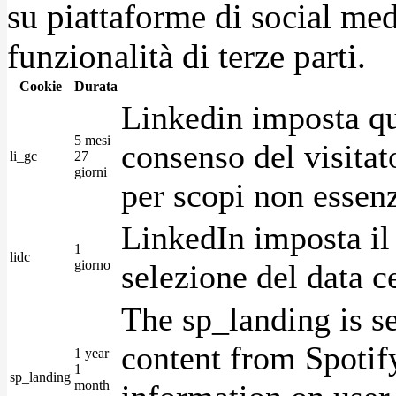
su piattaforme di social medi
funzionalità di terze parti.
Cookie
Durata
Linkedin imposta qu
5 mesi
consenso del visitat
li_gc
27
giorni
per scopi non essenz
LinkedIn imposta il 
1
lidc
giorno
selezione del data c
The sp_landing is s
content from Spotify
1 year
1
sp_landing
month