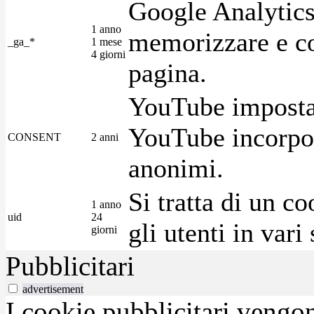
Google Analytics
1 anno
memorizzare e con
_ga_*
1 mese
4 giorni
pagina.
YouTube imposta 
YouTube incorpora
CONSENT
2 anni
anonimi.
Si tratta di un c
1 anno
uid
24
gli utenti in var
giorni
Pubblicitari
advertisement
I cookie pubblicitari vengono