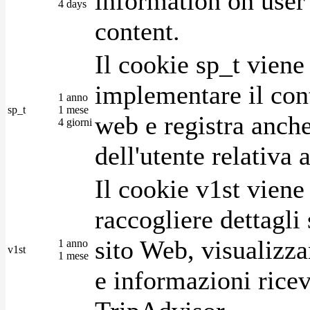
information on user 
4 days
content.
Il cookie sp_t viene
implementare il cont
1 anno
sp_t
1 mese
web e registra anche
4 giorni
dell'utente relativa 
Il cookie v1st vien
raccogliere dettagli 
sito Web, visualizza
1 anno
v1st
1 mese
e informazioni ricev