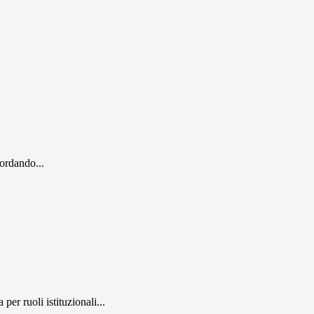
cordando...
er ruoli istituzionali...