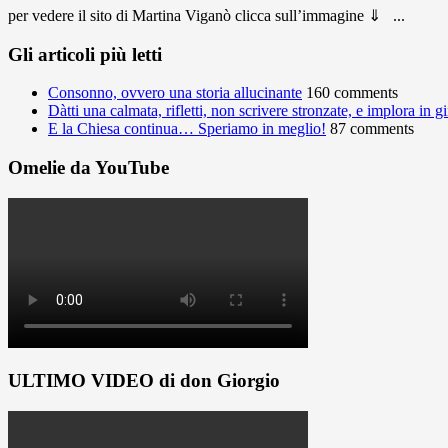
per vedere il sito di Martina Viganò clicca sull’immagine ⇓ ...
Gli articoli più letti
Consonno, ovvero una storia allucinante
160 comments
Dàtti una calmata, rifletti, non scrivere stronzate, e implora in 
E la Chiesa continua… Speriamo in meglio!
87 comments
Omelie da YouTube
ULTIMO VIDEO di don Giorgio