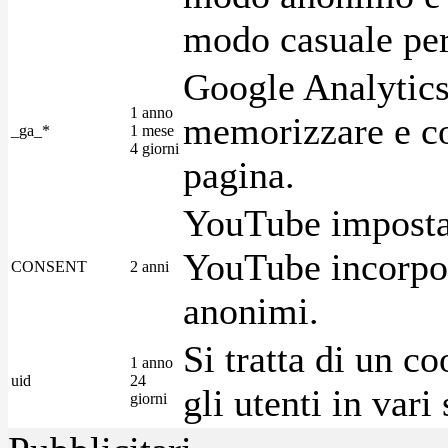
modo casuale per 
Google Analytics
1 anno
memorizzare e con
_ga_*
1 mese
4 giorni
pagina.
YouTube imposta 
YouTube incorpora
CONSENT
2 anni
anonimi.
Si tratta di un c
1 anno
uid
24
gli utenti in var
giorni