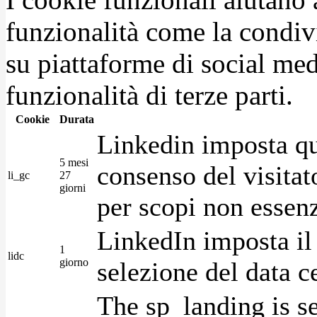
funzionalità come la condiv
su piattaforme di social medi
funzionalità di terze parti.
Cookie
Durata
Linkedin imposta qu
5 mesi
consenso del visitat
li_gc
27
giorni
per scopi non essenz
LinkedIn imposta il 
1
lidc
giorno
selezione del data c
The sp_landing is s