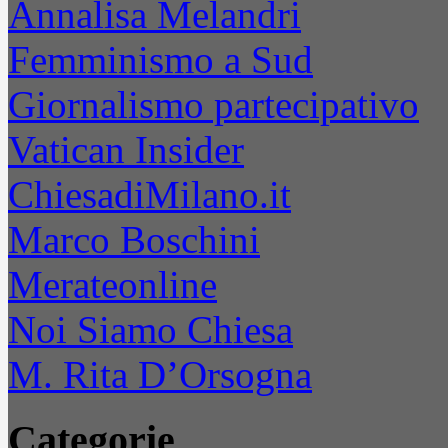
Annalisa Melandri
Femminismo a Sud
Giornalismo partecipativo
Vatican Insider
ChiesadiMilano.it
Marco Boschini
Merateonline
Noi Siamo Chiesa
M. Rita D’Orsogna
Categorie