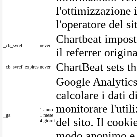
l'ottimizzazione i
l'operatore del s
Chartbeat impost
_cb_svref
never
il referrer origin
ChartBeat sets th
_cb_svref_expires
never
Google Analytics
calcolare i dati d
monitorare l'utili
1 anno
_ga
1 mese
del sito. Il cook
4 giorni
modo anonimo e 