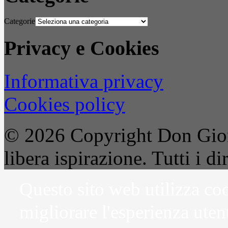
Categorie
Privacy e Cookies
Informativa privacy
Cookies policy
© 2026 Copyright Don Gior
libera ispirazione. Tutti i dir
Questo sito web utilizza coo
migliorare l'esperienza uten