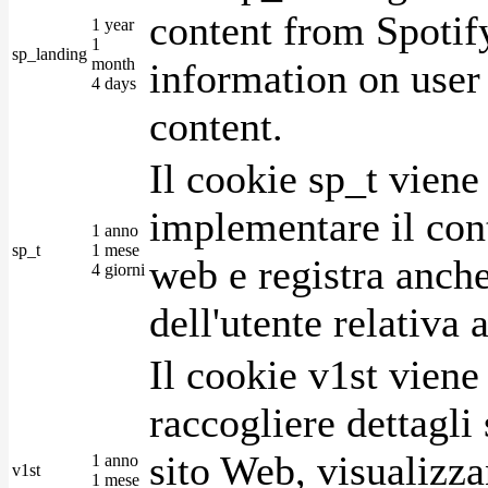
content from Spotify
1 year
1
sp_landing
month
information on user 
4 days
content.
Il cookie sp_t viene
implementare il cont
1 anno
sp_t
1 mese
web e registra anche
4 giorni
dell'utente relativa 
Il cookie v1st vien
raccogliere dettagli 
sito Web, visualizza
1 anno
v1st
1 mese