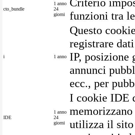
Criterio impos
1 anno
cto_bundle
24
funzioni tra l
giorni
Questo cookie
registrare dat
IP, posizione 
i
1 anno
annunci pubblic
ecc., per pubb
I cookie IDE 
memorizzano i
1 anno
IDE
24
utilizza il si
giorni