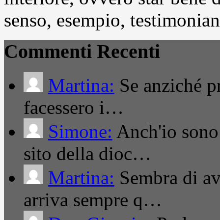
senso, esempio, testimonianza
Commenti Recenti
Martina:
Se anziché pro
facessero i…
Simone:
Anch'io sono 
sito della dioc…
Martina:
Sembra di ave
arriva sempre q…