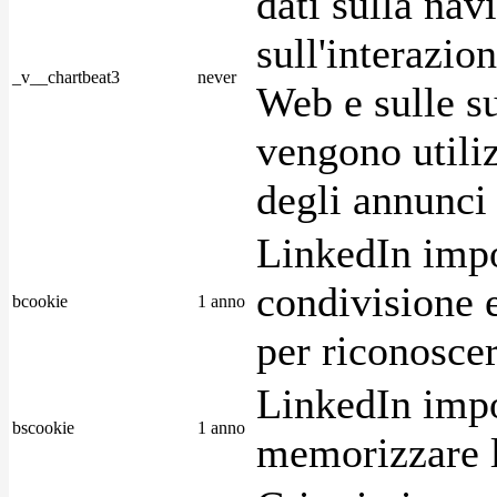
dati sulla nav
sull'interazio
_v__chartbeat3
never
Web e sulle su
vengono utiliz
degli annunci p
LinkedIn impo
condivisione e
bcookie
1 anno
per riconoscer
LinkedIn impo
bscookie
1 anno
memorizzare l