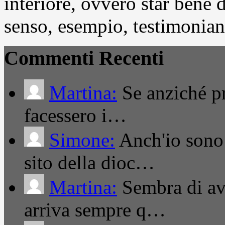
interiore, ovvero star bene
senso, esempio, testimonianza
Commenti Recenti
Martina:
Se anziché pro
facessero i…
Simone:
Anch'io sono 
sito della dioc…
Martina:
Sembra di ave
arriva sempre q…