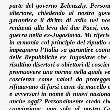
parte del governo Zelenszky. Person
ulteriore, chiedendo al nostro go
garantisca il diritto di asilo nel no
renitenti alla leva dei due Paesi, c
guerra nella ex-Jugoslavia. Mi riferisc
in armonia col principio del ripudio d
impegnava l’Italia «a garantire comunq
delle Repubbliche ex Jugoslave che s
risultino disertori o obiettori di coscie
promuovere una norma nella quale veni
coscienza come valori da protegger
rifiutavano di farsi carne da macello e 
e avversari in nome di nuovi nazional
anche oggi? Personalmente credo che
convinzione, non solo al nostro G