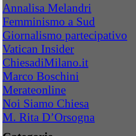
Annalisa Melandri
Femminismo a Sud
Giornalismo partecipativo
Vatican Insider
ChiesadiMilano.it
Marco Boschini
Merateonline
Noi Siamo Chiesa
M. Rita D’Orsogna