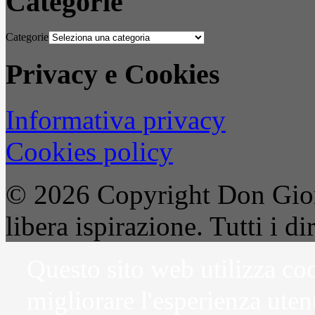
Categorie
Categorie
Privacy e Cookies
Informativa privacy
Cookies policy
© 2026 Copyright Don Gior
libera ispirazione. Tutti i dir
Questo sito web utilizza coo
migliorare l'esperienza uten