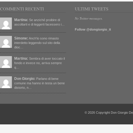
COMMENTI RECENTI
ULTIMI TWEETS
No Twitter messages.
Martina:
Se anziché proibire di
ascoltarti e di leggerti facessero i…
Follow @dongiorgio_it
Simone:
Anch'io sono rimasto
interdetto leggendo sul sito della
dioc…
Martina:
Sembra di aver toccato il
fondo e invece no, arriva sempre
q…
Don Giorgio:
Parlano di bene
comune ma hanno in testa un bene
distorto, n…
© 2026 Copyright Don Giorgio De Capi