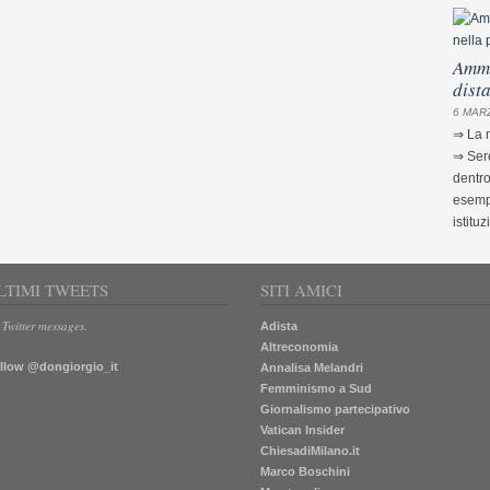
Ammi
dist
6 MARZ
⇒ La m
⇒ Sere
dentro
esempi
istituz
LTIMI TWEETS
SITI AMICI
 Twitter messages.
Adista
Altreconomia
llow @dongiorgio_it
Annalisa Melandri
Femminismo a Sud
Giornalismo partecipativo
Vatican Insider
ChiesadiMilano.it
Marco Boschini