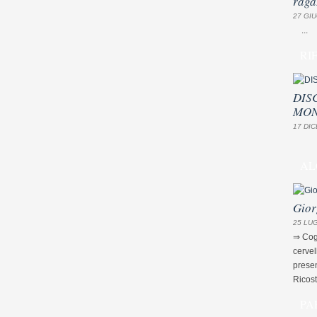
raga
27 GIU
...
RI
DIS
MON
17 DIC
AL
Gior
25 LUG
⇒ Cogn
cervel
presen
Ricost
PA