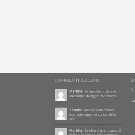
COMMENTI RECENTI
U
No
Martina:
Se anziché proibire di
ascoltarti e di leggerti facessero i…
Fo
Simone:
Anch'io sono rimasto
interdetto leggendo sul sito della
dioc…
Martina:
Sembra di aver toccato il