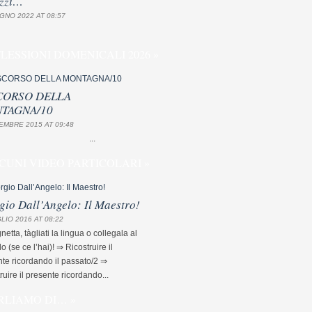
zzi…
GNO 2022 AT 08:57
FLESSIONI DOMENICALI 2026 »
CORSO DELLA
TAGNA/10
EMBRE 2015 AT 09:48
...
CUNI VIDEO PARTICOLARI »
gio Dall’Angelo: Il Maestro!
LIO 2016 AT 08:22
etta, tàgliati la lingua o collegala al
lo (se ce l’hai)! ⇒ Ricostruire il
te ricordando il passato/2 ⇒
ruire il presente ricordando...
RLIAMO DI… »