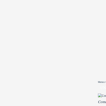
Meteo
UN
Come