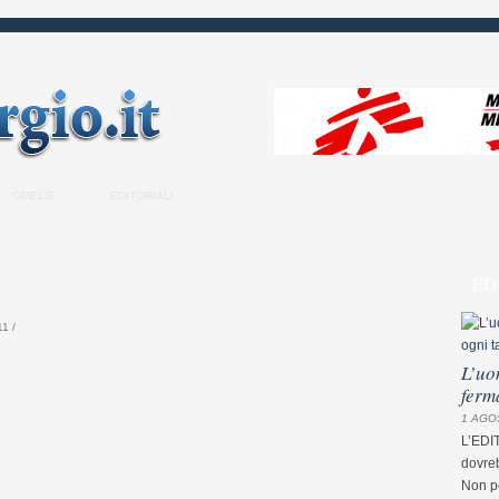
OMELIE
EDITORIALI
ED
1 /
L’uo
ferm
1 AGO
L’EDI
dovreb
Non pe