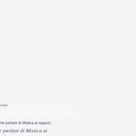
 Como
 NOSTRO LIBRO PER OGNI MESE »
 parlare di Mistica ai