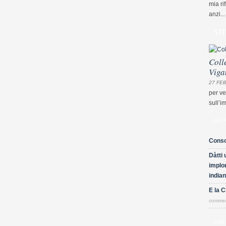
mia ri
anzi...
SI
Coll
Viga
27 FEB
per ve
sull’i
GLI 
Conso
Dàtti 
implor
indian
E la 
comme
OME