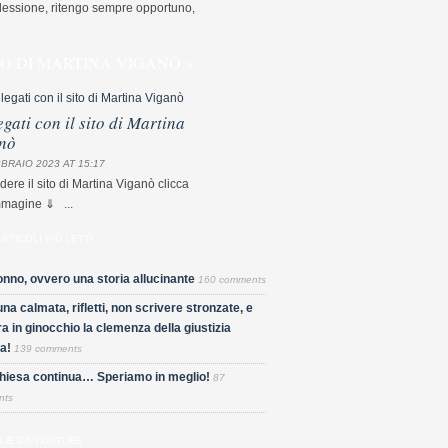
flessione, ritengo sempre opportuno,
TO DI MARTINA VIGANÒ »
egati con il sito di Martina
nò
BRAIO 2023 AT 15:17
dere il sito di Martina Viganò clicca
mmagine ⇓ ...
ARTICOLI PIÙ LETTI
nno, ovvero una storia allucinante
160 comments
una calmata, rifletti, non scrivere stronzate, e
a in ginocchio la clemenza della giustizia
a!
139 comments
Chiesa continua… Speriamo in meglio!
87
nts
LIE DA YOUTUBE