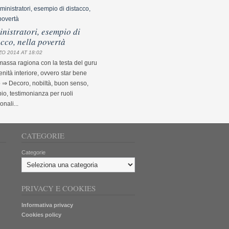
nistratori, esempio di
acco, nella povertà
O 2014 AT 18:02
assa ragiona con la testa del guru
nità interiore, ovvero star bene
 ⇒ Decoro, nobiltà, buon senso,
o, testimonianza per ruoli
ionali...
CATEGORIE
Categorie
PRIVACY E COOKIES
Informativa privacy
Cookies policy