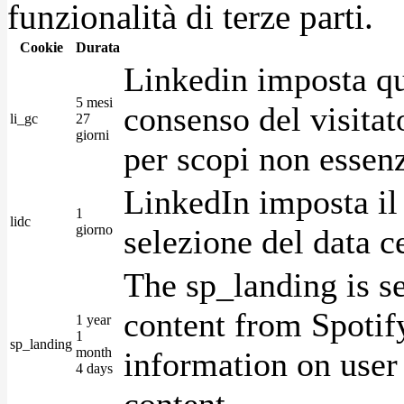
funzionalità di terze parti.
Cookie
Durata
Linkedin imposta qu
5 mesi
consenso del visitat
li_gc
27
giorni
per scopi non essenz
LinkedIn imposta il 
1
lidc
giorno
selezione del data c
The sp_landing is s
content from Spotify
1 year
1
sp_landing
month
information on user 
4 days
content.