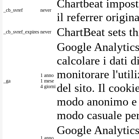
Chartbeat impost
_cb_svref
never
il referrer origin
ChartBeat sets th
_cb_svref_expires
never
Google Analytics
calcolare i dati d
monitorare l'utili
1 anno
_ga
1 mese
del sito. Il cook
4 giorni
modo anonimo e 
modo casuale per 
Google Analytics
1 anno