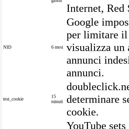
giorni
Internet, Red 
Google imposta
per limitare i
visualizza un 
NID
6 mesi
annunci indesi
annunci.
doubleclick.n
determinare se
15
test_cookie
minuti
cookie.
YouTube sets 