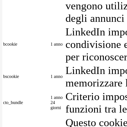
vengono utiliz
degli annunci p
LinkedIn impo
condivisione e
bcookie
1 anno
per riconoscer
LinkedIn impo
bscookie
1 anno
memorizzare l
Criterio impos
1 anno
cto_bundle
24
funzioni tra l
giorni
Questo cookie