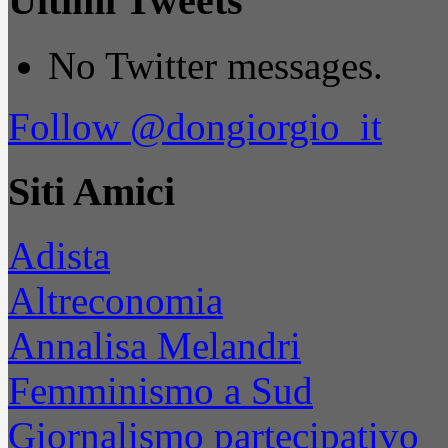
Ultimi Tweets
No Twitter messages.
Follow @dongiorgio_it
Siti Amici
Adista
Altreconomia
Annalisa Melandri
Femminismo a Sud
Giornalismo partecipativo