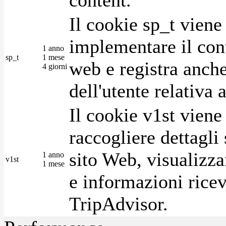
Il cookie sp_t viene
implementare il cont
1 anno
sp_t
1 mese
web e registra anche
4 giorni
dell'utente relativa 
Il cookie v1st vien
raccogliere dettagli 
sito Web, visualizza
1 anno
v1st
1 mese
e informazioni ricev
TripAdvisor.