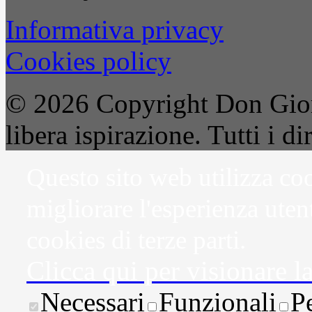
Informativa privacy
Cookies policy
© 2026 Copyright Don Gior
libera ispirazione. Tutti i dir
Questo sito web utilizza coo
migliorare l'esperienza uten
cookies di terze parti.
Clicca qui per visionare l
Necessari
Funzionali
P