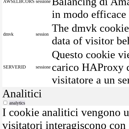
Balancing di Ama
AWSELBCORS
sessione
in modo efficace i
The dmvk cookie 
dmvk
session
data of visitor b
Questo cookie vie
carico HAProxy di
SERVERID
sessione
visitatore a un se
Analitici
analytics
I cookie analitici vengono u
visitatori interagiscono con