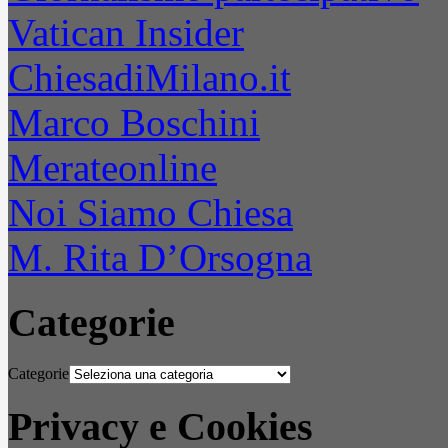
Vatican Insider
ChiesadiMilano.it
Marco Boschini
Merateonline
Noi Siamo Chiesa
M. Rita D’Orsogna
Categorie
Categorie
Privacy e Cookies