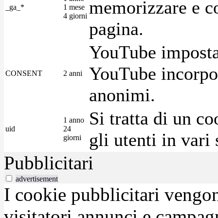
memorizzare e con
_ga_*
1 mese
4 giorni
pagina.
YouTube imposta 
YouTube incorpora
CONSENT
2 anni
anonimi.
Si tratta di un c
1 anno
uid
24
gli utenti in var
giorni
Pubblicitari
advertisement
I cookie pubblicitari vengono
visitatori annunci e campag