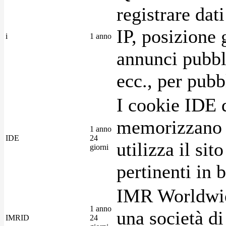
registrare dat
IP, posizione 
i
1 anno
annunci pubblic
ecc., per pubb
I cookie IDE 
memorizzano i
1 anno
IDE
24
utilizza il si
giorni
pertinenti in b
IMR Worldwid
1 anno
una società di
IMRID
24