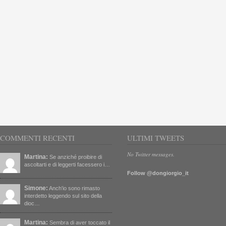
COMMENTI RECENTI
ULTIMI TWEETS
No Twitter messages.
Martina:
Se anziché proibire di
ascoltarti e di leggerti facessero i…
Follow @dongiorgio_it
Simone:
Anch'io sono rimasto
interdetto leggendo sul sito della
dioc…
Martina:
Sembra di aver toccato il