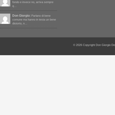
fondo e invece no, arriva sempre
q…
Don Giorgio:
Parlano di bene
comune ma hanno in testa un bene
distorto, n…
© 2026 Copyright Don Giorgio De Capi