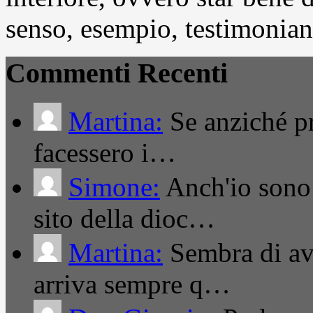
senso, esempio, testimonianza
Commenti Recenti
Martina:
Se anziché pro
facessero i…
Simone:
Anch'io sono 
sito della dioc…
Martina:
Sembra di ave
arriva sempre q…