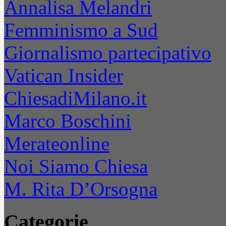
Annalisa Melandri
Femminismo a Sud
Giornalismo partecipativo
Vatican Insider
ChiesadiMilano.it
Marco Boschini
Merateonline
Noi Siamo Chiesa
M. Rita D’Orsogna
Categorie