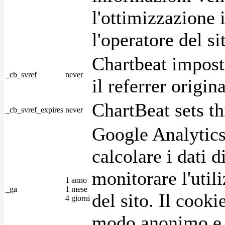
l'ottimizzazione i
l'operatore del s
Chartbeat impost
_cb_svref
never
il referrer origin
ChartBeat sets th
_cb_svref_expires
never
Google Analytics
calcolare i dati d
monitorare l'utili
1 anno
_ga
1 mese
del sito. Il cook
4 giorni
modo anonimo e 