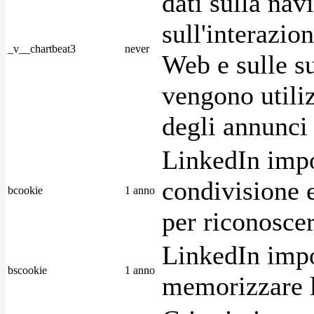
dati sulla nav
sull'interazio
_v__chartbeat3
never
Web e sulle su
vengono utiliz
degli annunci p
LinkedIn impo
condivisione e
bcookie
1 anno
per riconoscer
LinkedIn impo
bscookie
1 anno
memorizzare l