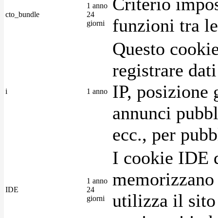
Criterio impos
1 anno
cto_bundle
24
funzioni tra l
giorni
Questo cookie
registrare dat
IP, posizione 
i
1 anno
annunci pubblic
ecc., per pubb
I cookie IDE 
memorizzano i
1 anno
IDE
24
utilizza il si
giorni