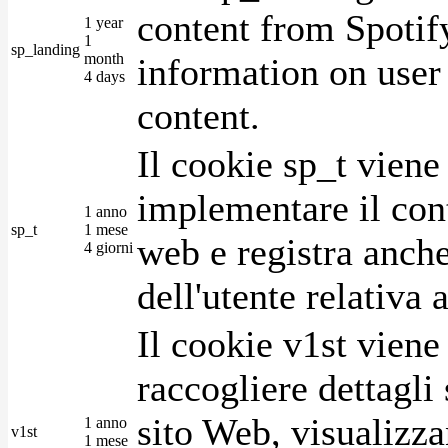
content from Spotify
1 year
1
sp_landing
month
information on user 
4 days
content.
Il cookie sp_t viene
implementare il cont
1 anno
sp_t
1 mese
web e registra anche
4 giorni
dell'utente relativa 
Il cookie v1st vien
raccogliere dettagli 
sito Web, visualizza
1 anno
v1st
1 mese