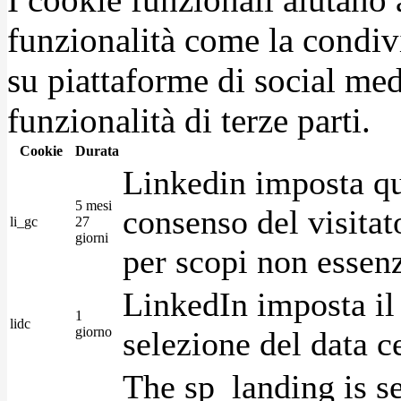
funzionalità come la condiv
su piattaforme di social medi
funzionalità di terze parti.
Cookie
Durata
Linkedin imposta qu
5 mesi
consenso del visitat
li_gc
27
giorni
per scopi non essenz
LinkedIn imposta il 
1
lidc
giorno
selezione del data c
The sp_landing is s