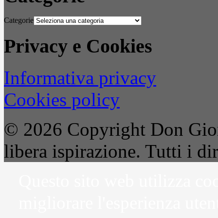
Categorie
Privacy e Cookies
Informativa privacy
Cookies policy
© 2026 Copyright Don Gior
libera ispirazione. Tutti i dir
Questo sito web utilizza coo
migliorare l'esperienza uten