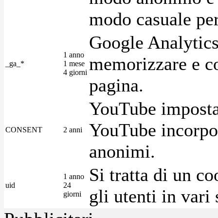
modo casuale per 
Google Analytics
1 anno
memorizzare e con
_ga_*
1 mese
4 giorni
pagina.
YouTube imposta 
YouTube incorpora
CONSENT
2 anni
anonimi.
Si tratta di un c
1 anno
uid
24
gli utenti in var
giorni