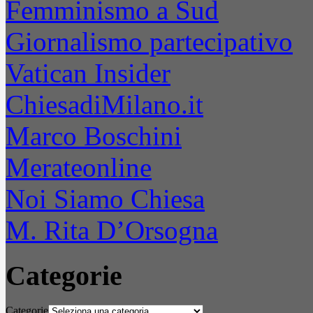
Femminismo a Sud
Giornalismo partecipativo
Vatican Insider
ChiesadiMilano.it
Marco Boschini
Merateonline
Noi Siamo Chiesa
M. Rita D’Orsogna
Categorie
Categorie