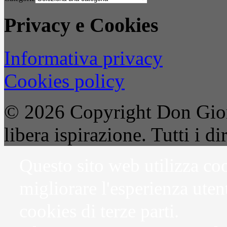
Privacy e Cookies
Informativa privacy
Cookies policy
© 2026 Copyright Don Gior
libera ispirazione. Tutti i dir
Questo sito web utilizza coo
migliorare l'esperienza uten
cookies di terze parti.