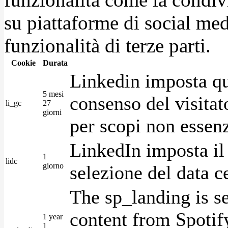
su piattaforme di social medi
funzionalità di terze parti.
Cookie
Durata
Linkedin imposta qu
5 mesi
consenso del visitat
li_gc
27
giorni
per scopi non essenz
LinkedIn imposta il 
1
lidc
giorno
selezione del data c
The sp_landing is s
content from Spotify
1 year
1