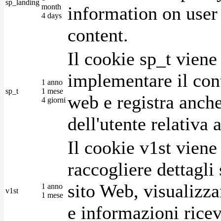
sp_landing
month
information on user 
4 days
content.
Il cookie sp_t viene
implementare il cont
1 anno
sp_t
1 mese
web e registra anche
4 giorni
dell'utente relativa 
Il cookie v1st vien
raccogliere dettagli 
sito Web, visualizza
1 anno
v1st
1 mese
e informazioni ricev