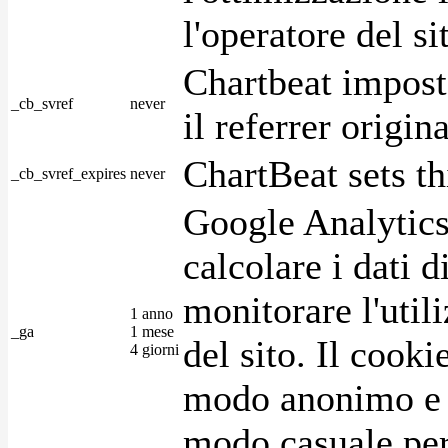
l'operatore del s
Chartbeat impost
_cb_svref
never
il referrer origin
ChartBeat sets th
_cb_svref_expires
never
Google Analytics
calcolare i dati d
monitorare l'utili
1 anno
_ga
1 mese
del sito. Il cook
4 giorni
modo anonimo e 
modo casuale per 