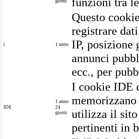
funzioni tra l
giorni
Questo cookie
registrare dat
IP, posizione 
i
1 anno
annunci pubblic
ecc., per pubb
I cookie IDE 
memorizzano i
1 anno
IDE
24
utilizza il si
giorni
pertinenti in b