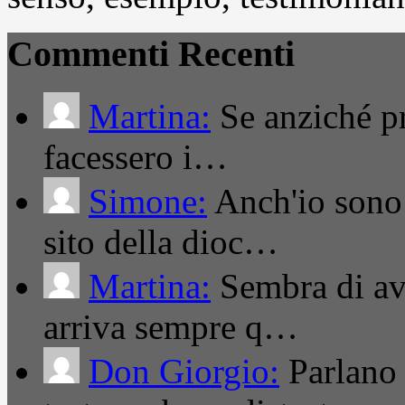
Commenti Recenti
Martina:
Se anziché pro
facessero i…
Simone:
Anch'io sono 
sito della dioc…
Martina:
Sembra di ave
arriva sempre q…
Don Giorgio:
Parlano