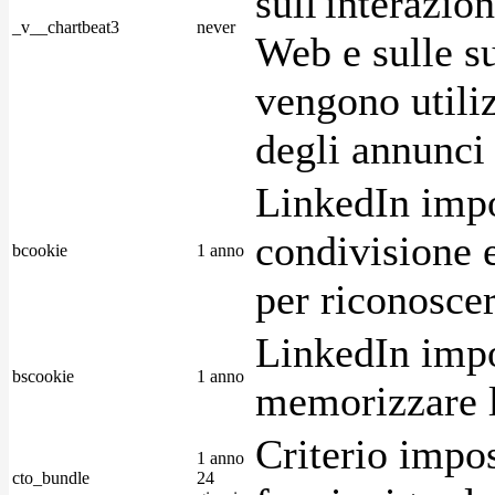
sull'interazio
_v__chartbeat3
never
Web e sulle su
vengono utiliz
degli annunci p
LinkedIn impo
condivisione e
bcookie
1 anno
per riconoscer
LinkedIn impo
bscookie
1 anno
memorizzare l
Criterio impos
1 anno
cto_bundle
24