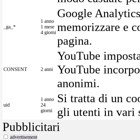
Google Analytics
1 anno
memorizzare e con
_ga_*
1 mese
4 giorni
pagina.
YouTube imposta 
YouTube incorpora
CONSENT
2 anni
anonimi.
Si tratta di un c
1 anno
uid
24
gli utenti in var
giorni
Pubblicitari
advertisement