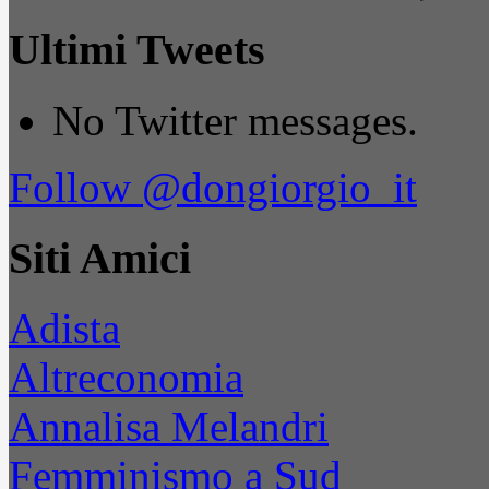
Ultimi Tweets
No Twitter messages.
Follow @dongiorgio_it
Siti Amici
Adista
Altreconomia
Annalisa Melandri
Femminismo a Sud