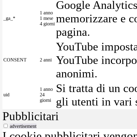
Google Analytics
1 anno
memorizzare e con
_ga_*
1 mese
4 giorni
pagina.
YouTube imposta 
YouTube incorpora
CONSENT
2 anni
anonimi.
Si tratta di un c
1 anno
uid
24
gli utenti in var
giorni
Pubblicitari
advertisement
I cookie pubblicitari vengono