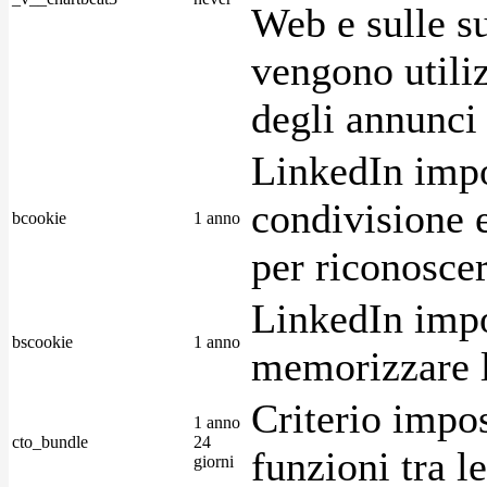
Web e sulle su
vengono utiliz
degli annunci p
LinkedIn impo
condivisione e
bcookie
1 anno
per riconoscer
LinkedIn impo
bscookie
1 anno
memorizzare l
Criterio impos
1 anno
cto_bundle
24
funzioni tra l
giorni