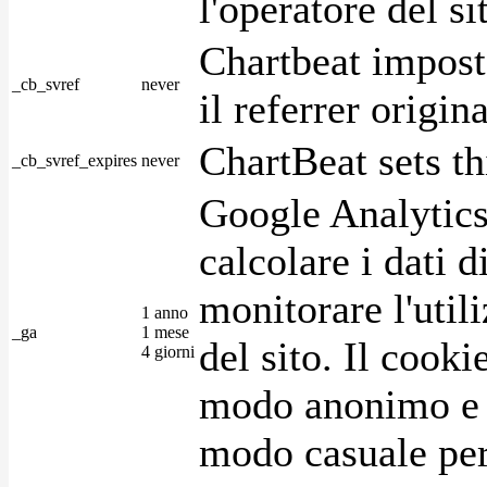
l'operatore del s
Chartbeat impost
_cb_svref
never
il referrer origin
ChartBeat sets th
_cb_svref_expires
never
Google Analytics
calcolare i dati d
monitorare l'utili
1 anno
_ga
1 mese
del sito. Il cook
4 giorni
modo anonimo e 
modo casuale per 