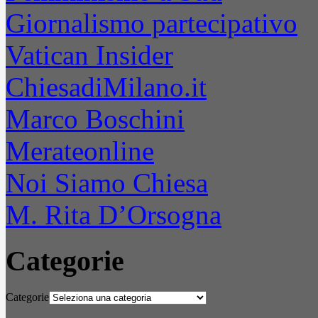
Giornalismo partecipativo
Vatican Insider
ChiesadiMilano.it
Marco Boschini
Merateonline
Noi Siamo Chiesa
M. Rita D’Orsogna
Categorie
Categorie