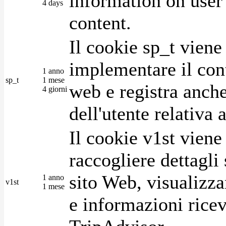
information on user 
4 days
content.
Il cookie sp_t viene
implementare il cont
1 anno
sp_t
1 mese
web e registra anche
4 giorni
dell'utente relativa 
Il cookie v1st vien
raccogliere dettagli 
sito Web, visualizza
1 anno
v1st
1 mese
e informazioni ricev