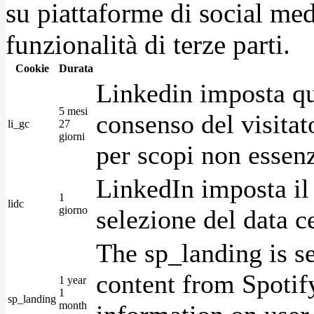
su piattaforme di social medi
funzionalità di terze parti.
Cookie
Durata
Linkedin imposta qu
5 mesi
consenso del visitat
li_gc
27
giorni
per scopi non essenz
LinkedIn imposta il 
1
lidc
giorno
selezione del data c
The sp_landing is s
content from Spotify
1 year
1
sp_landing
month