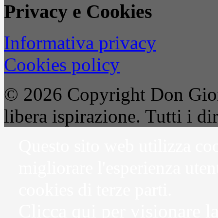
Privacy e Cookies
Informativa privacy
Cookies policy
© 2026 Copyright Don Gior
libera ispirazione. Tutti i dir
Questo sito web utilizza coo
migliorare l'esperienza uten
cookies di terze parti.
Clicca qui per visionare l