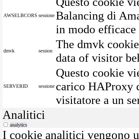
Questo cookie vie
Balancing di Ama
AWSELBCORS
sessione
in modo efficace i
The dmvk cookie 
dmvk
session
data of visitor b
Questo cookie vie
carico HAProxy di
SERVERID
sessione
visitatore a un se
Analitici
analytics
I cookie analitici vengono u