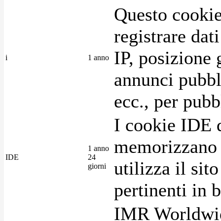
Questo cookie
registrare dat
IP, posizione 
i
1 anno
annunci pubblic
ecc., per pubb
I cookie IDE 
memorizzano i
1 anno
IDE
24
utilizza il si
giorni
pertinenti in b
IMR Worldwid