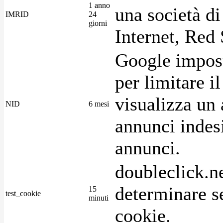
1 anno
una società di
IMRID
24
giorni
Internet, Red 
Google imposta
per limitare i
visualizza un 
NID
6 mesi
annunci indesi
annunci.
doubleclick.n
determinare se
15
test_cookie
minuti
cookie.