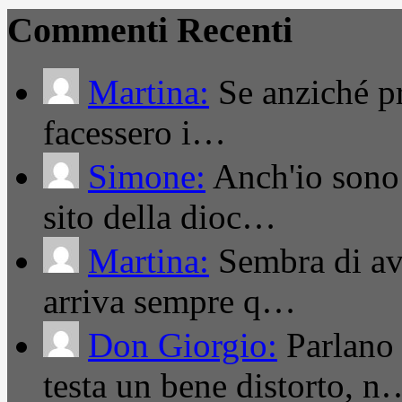
Commenti Recenti
Martina:
Se anziché pro
facessero i…
Simone:
Anch'io sono 
sito della dioc…
Martina:
Sembra di ave
arriva sempre q…
Don Giorgio:
Parlano
testa un bene distorto, n