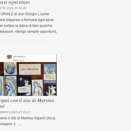
arsi ogni tanto
STO 2026 AT 03:48
TORIALE di don Giorgio L’uomo
be imparare a fermarsi ogni tanto
r evitare la fatica di fare qualche
flessione, ritengo sempre opportuno,
TO DI MARTINA VIGANÒ »
egati con il sito di Martina
nò
BRAIO 2023 AT 15:17
dere il sito di Martina Viganò clicca
mmagine ⇓ ...