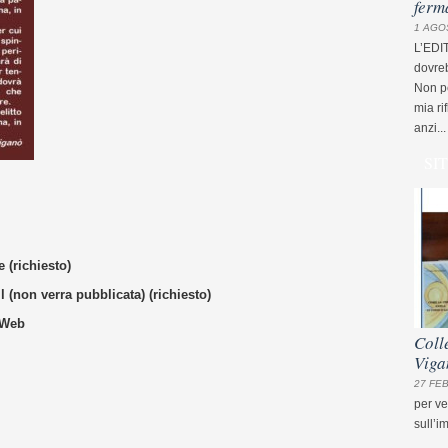
ferm
1 AGO
L’EDI
dovreb
Non pe
mia ri
anzi...
SI
 (richiesto)
 (non verra pubblicata) (richiesto)
 Web
Coll
Viga
27 FEB
per ve
sull’i