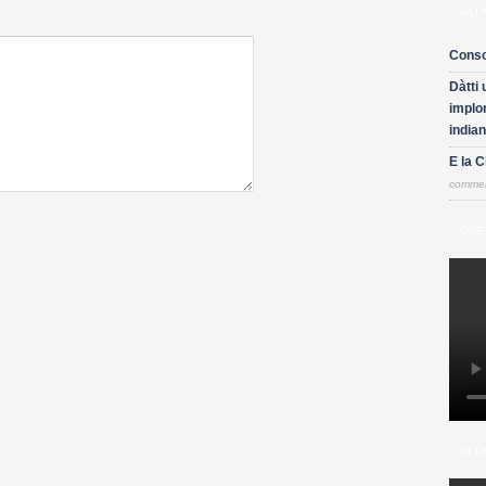
GLI 
Conso
Dàtti 
implor
indian
E la 
comme
OME
ULTI