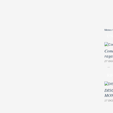
Meteo
UN
Come
raga
27 GIU
...
RI
DIS
MON
17 DIC