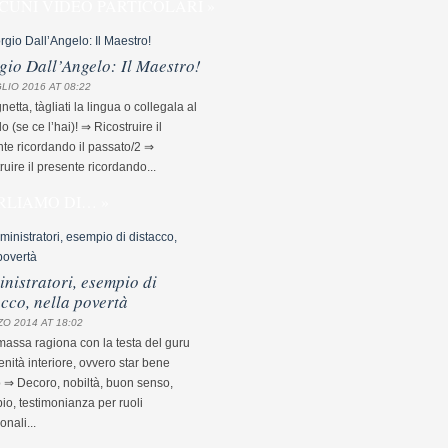
CUNI VIDEO PARTICOLARI »
gio Dall’Angelo: Il Maestro!
LIO 2016 AT 08:22
etta, tàgliati la lingua o collegala al
lo (se ce l’hai)! ⇒ Ricostruire il
te ricordando il passato/2 ⇒
ruire il presente ricordando...
RLIAMO DI… »
nistratori, esempio di
acco, nella povertà
O 2014 AT 18:02
assa ragiona con la testa del guru
nità interiore, ovvero star bene
 ⇒ Decoro, nobiltà, buon senso,
o, testimonianza per ruoli
ionali...