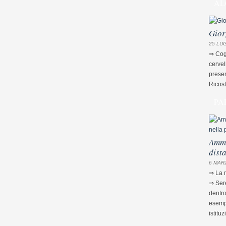
AL
Gior
25 LUG
⇒ Cogn
cervel
presen
Ricost
PA
Ammi
dist
6 MARZ
⇒ La m
⇒ Sere
dentro
esempi
istituz