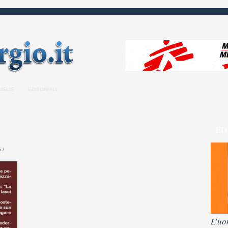
MELIE
EDITORIALI
ED
 /
L’uo