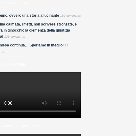
ARTICOLI PIÙ LETTI
nno, ovvero una storia allucinante
160 comments
una calmata, rifletti, non scrivere stronzate, e
a in ginocchio la clemenza della giustizia
a!
139 comments
Chiesa continua… Speriamo in meglio!
87
nts
LIE DA YOUTUBE
MO VIDEO DI DON GIORGIO