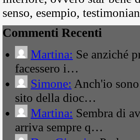
senso, esempio, testimonianza
Commenti Recenti
Martina:
Se anziché pro
facessero i…
Simone:
Anch'io sono 
sito della dioc…
Martina:
Sembra di ave
arriva sempre q…