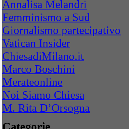
Annalisa Melandri
Femminismo a Sud
Giornalismo partecipativo
Vatican Insider
ChiesadiMilano.it
Marco Boschini
Merateonline
Noi Siamo Chiesa
M. Rita D’Orsogna
Categorie