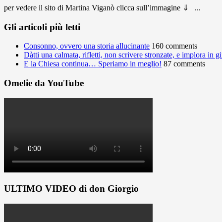
per vedere il sito di Martina Viganò clicca sull’immagine ⇓ ...
Gli articoli più letti
Consonno, ovvero una storia allucinante
160 comments
Dàtti una calmata, rifletti, non scrivere stronzate, e implora in 
E la Chiesa continua… Speriamo in meglio!
87 comments
Omelie da YouTube
ULTIMO VIDEO di don Giorgio