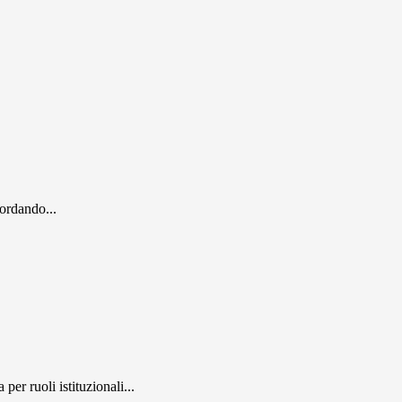
cordando...
er ruoli istituzionali...