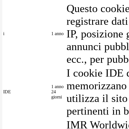
Questo cookie
registrare dat
IP, posizione 
i
1 anno
annunci pubblic
ecc., per pubb
I cookie IDE 
memorizzano i
1 anno
IDE
24
utilizza il si
giorni
pertinenti in b
IMR Worldwid