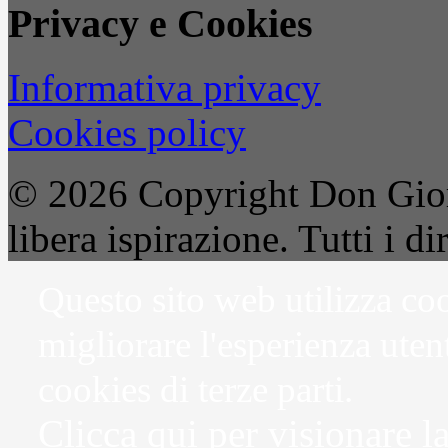
Privacy e Cookies
Informativa privacy
Cookies policy
© 2026 Copyright Don Gior
libera ispirazione. Tutti i dir
Questo sito web utilizza coo
migliorare l'esperienza uten
cookies di terze parti.
Clicca qui per visionare l