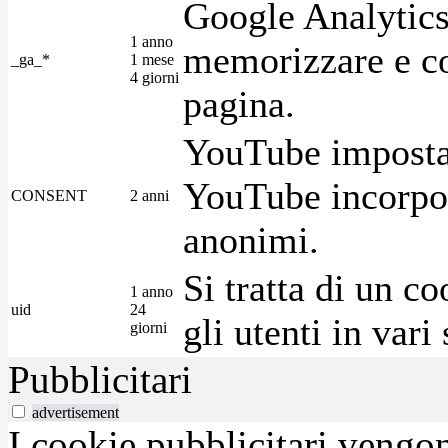
Google Analytics
1 anno
memorizzare e con
_ga_*
1 mese
4 giorni
pagina.
YouTube imposta 
YouTube incorpora
CONSENT
2 anni
anonimi.
Si tratta di un c
1 anno
uid
24
gli utenti in var
giorni
Pubblicitari
advertisement
I cookie pubblicitari vengono