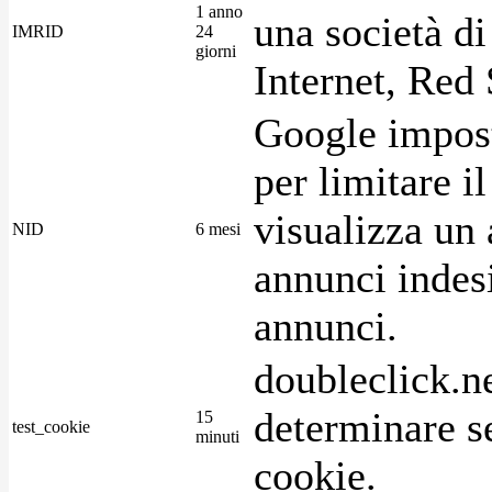
1 anno
una società di
IMRID
24
giorni
Internet, Red 
Google imposta
per limitare i
visualizza un 
NID
6 mesi
annunci indesi
annunci.
doubleclick.n
determinare se
15
test_cookie
minuti
cookie.