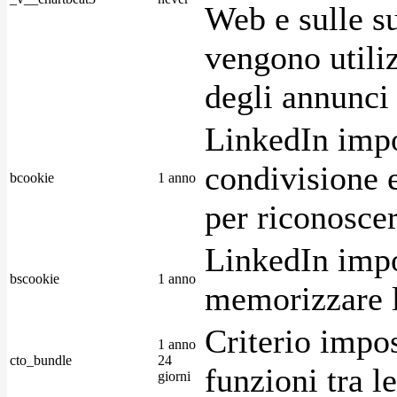
Web e sulle su
vengono utiliz
degli annunci p
LinkedIn impo
condivisione e
bcookie
1 anno
per riconoscer
LinkedIn impo
bscookie
1 anno
memorizzare l
Criterio impos
1 anno
cto_bundle
24
funzioni tra l
giorni