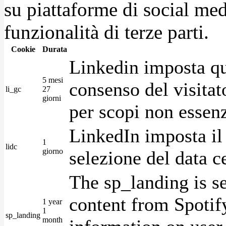
su piattaforme di social medi
funzionalità di terze parti.
Cookie
Durata
Linkedin imposta qu
5 mesi
consenso del visitat
li_gc
27
giorni
per scopi non essenz
LinkedIn imposta il 
1
lidc
giorno
selezione del data c
The sp_landing is s
content from Spotify
1 year
1
sp_landing
month