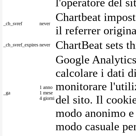
l'operatore del s
Chartbeat impost
_cb_svref
never
il referrer origin
ChartBeat sets th
_cb_svref_expires
never
Google Analytics
calcolare i dati d
monitorare l'utili
1 anno
_ga
1 mese
del sito. Il cook
4 giorni
modo anonimo e 
modo casuale per 