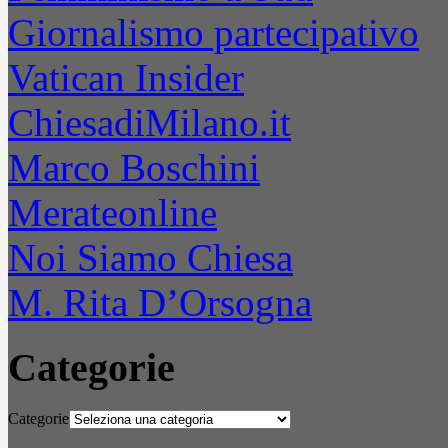
Giornalismo partecipativo
Vatican Insider
ChiesadiMilano.it
Marco Boschini
Merateonline
Noi Siamo Chiesa
M. Rita D’Orsogna
Categorie
Categorie