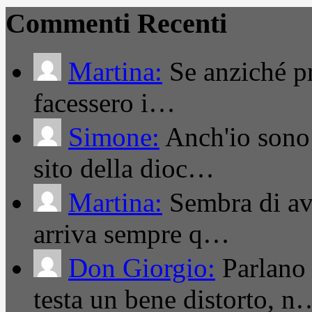
Commenti Recenti
Martina:
Se anziché pro
facessero i…
Simone:
Anch'io sono 
sito della dioc…
Martina:
Sembra di ave
arriva sempre q…
Don Giorgio:
Parlano
testa un bene distorto, n