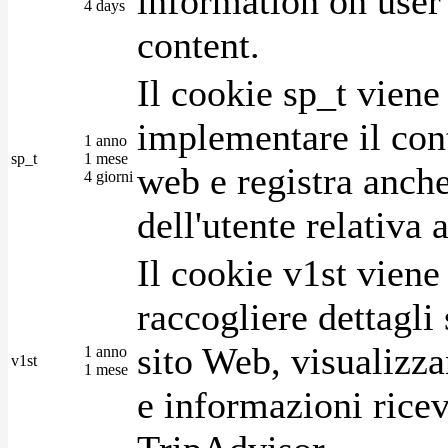
information on user 
4 days
content.
Il cookie sp_t viene
implementare il cont
1 anno
sp_t
1 mese
web e registra anche
4 giorni
dell'utente relativa 
Il cookie v1st vien
raccogliere dettagli 
sito Web, visualizza
1 anno
v1st
1 mese
e informazioni ricev