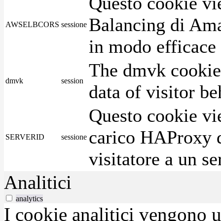
Questo cookie vie
Balancing di Ama
AWSELBCORS
sessione
in modo efficace i
The dmvk cookie 
dmvk
session
data of visitor b
Questo cookie vie
carico HAProxy di
SERVERID
sessione
visitatore a un se
Analitici
analytics
I cookie analitici vengono u