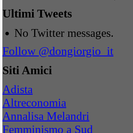
Ultimi Tweets
No Twitter messages.
Follow @dongiorgio_it
Siti Amici
Adista
Altreconomia
Annalisa Melandri
Femminismo a Sud