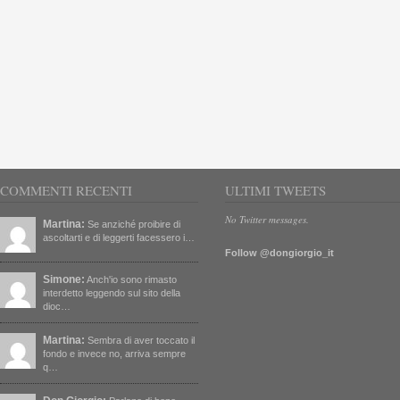
COMMENTI RECENTI
ULTIMI TWEETS
No Twitter messages.
Martina:
Se anziché proibire di
ascoltarti e di leggerti facessero i…
Follow @dongiorgio_it
Simone:
Anch'io sono rimasto
interdetto leggendo sul sito della
dioc…
Martina:
Sembra di aver toccato il
fondo e invece no, arriva sempre
q…