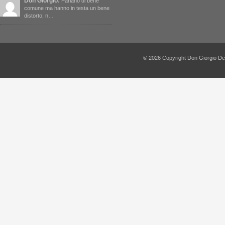
Don Giorgio:
Parlano di bene
comune ma hanno in testa un bene
distorto, n…
© 2026 Copyright Don Giorgio De Capi