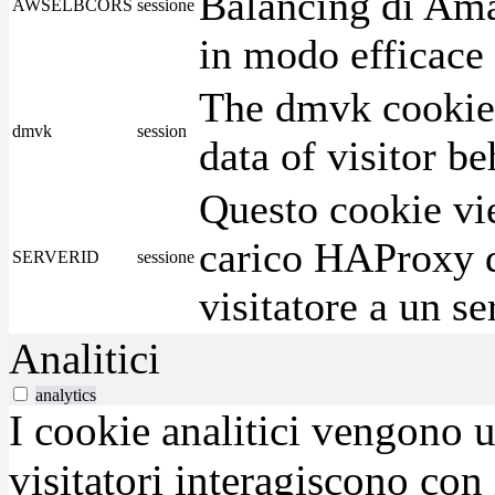
Balancing di Ama
AWSELBCORS
sessione
in modo efficace i
The dmvk cookie 
dmvk
session
data of visitor b
Questo cookie vie
carico HAProxy di
SERVERID
sessione
visitatore a un se
Analitici
analytics
I cookie analitici vengono u
visitatori interagiscono con