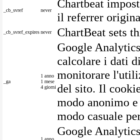
Chartbeat impost
_cb_svref
never
il referrer origin
ChartBeat sets th
_cb_svref_expires
never
Google Analytics
calcolare i dati d
monitorare l'utili
1 anno
_ga
1 mese
del sito. Il cook
4 giorni
modo anonimo e 
modo casuale per 
Google Analytics
1 anno