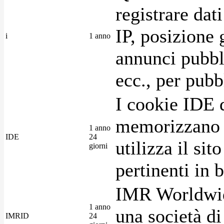
registrare dat
IP, posizione 
i
1 anno
annunci pubblic
ecc., per pubb
I cookie IDE 
memorizzano i
1 anno
IDE
24
utilizza il si
giorni
pertinenti in b
IMR Worldwid
1 anno
una società di
IMRID
24