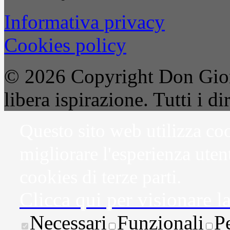
Informativa privacy
Cookies policy
© 2026 Copyright Don Gior
libera ispirazione. Tutti i dir
Questo sito web utilizza coo
migliorare l'esperienza uten
cookies di terze parti.
Clicca qui per visionare l
Necessari
Funzionali
P