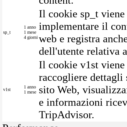
Il cookie sp_t viene
implementare il cont
1 anno
sp_t
1 mese
web e registra anche
4 giorni
dell'utente relativa 
Il cookie v1st vien
raccogliere dettagli 
sito Web, visualizza
1 anno
v1st
1 mese
e informazioni ricev
TripAdvisor.