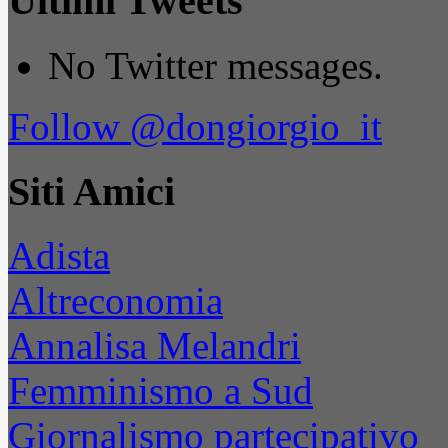
Ultimi Tweets
No Twitter messages.
Follow @dongiorgio_it
Siti Amici
Adista
Altreconomia
Annalisa Melandri
Femminismo a Sud
Giornalismo partecipativo