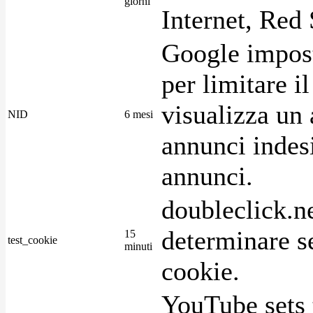
giorni
Internet, Red 
Google imposta
per limitare i
visualizza un 
NID
6 mesi
annunci indesi
annunci.
doubleclick.n
determinare se
15
test_cookie
minuti
cookie.
YouTube sets 