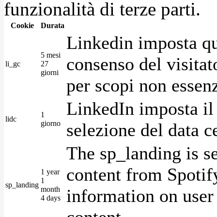
funzionalità di terze parti.
Cookie
Durata
Linkedin imposta qu
5 mesi
consenso del visitat
li_gc
27
giorni
per scopi non essenz
LinkedIn imposta il 
1
lidc
giorno
selezione del data c
The sp_landing is s
content from Spotify
1 year
1
sp_landing
month
information on user 
4 days
content.