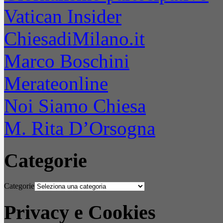
Vatican Insider
ChiesadiMilano.it
Marco Boschini
Merateonline
Noi Siamo Chiesa
M. Rita D’Orsogna
Categorie
Categorie
Privacy e Cookies