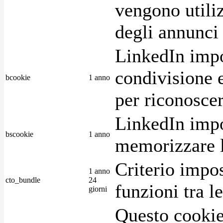
vengono utiliz
degli annunci p
LinkedIn impo
condivisione e
bcookie
1 anno
per riconoscer
LinkedIn impo
bscookie
1 anno
memorizzare l
Criterio impos
1 anno
cto_bundle
24
funzioni tra l
giorni
Questo cookie