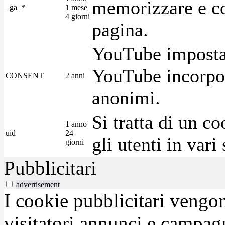
memorizzare e con
_ga_*
1 mese
4 giorni
pagina.
YouTube imposta 
YouTube incorpora
CONSENT
2 anni
anonimi.
Si tratta di un c
1 anno
uid
24
gli utenti in var
giorni
Pubblicitari
advertisement
I cookie pubblicitari vengono
visitatori annunci e campag