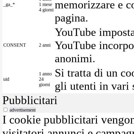
memorizzare e con
_ga_*
1 mese
4 giorni
pagina.
YouTube imposta 
YouTube incorpora
CONSENT
2 anni
anonimi.
Si tratta di un c
1 anno
uid
24
gli utenti in var
giorni
Pubblicitari
advertisement
I cookie pubblicitari vengono
visitatori annunci e campag