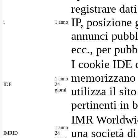
registrare dat
IP, posizione 
i
1 anno
annunci pubblic
ecc., per pubb
I cookie IDE 
memorizzano i
1 anno
IDE
24
utilizza il si
giorni
pertinenti in b
IMR Worldwid
1 anno
una società di
IMRID
24