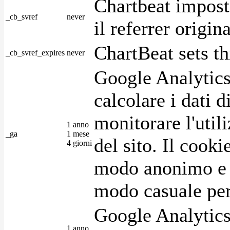
Chartbeat impost
_cb_svref
never
il referrer origin
ChartBeat sets th
_cb_svref_expires
never
Google Analytics
calcolare i dati d
monitorare l'utili
1 anno
_ga
1 mese
del sito. Il cook
4 giorni
modo anonimo e 
modo casuale per 
Google Analytics
1 anno