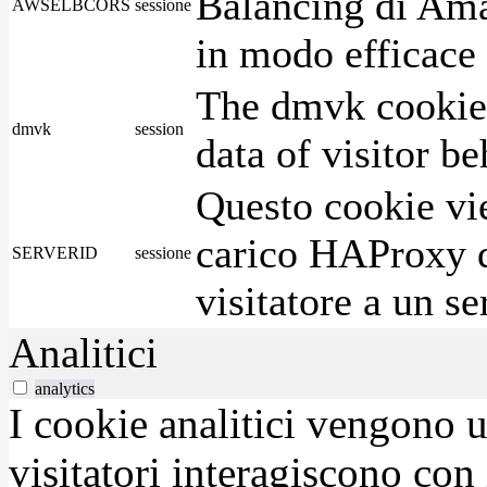
Balancing di Ama
AWSELBCORS
sessione
in modo efficace i
The dmvk cookie 
dmvk
session
data of visitor b
Questo cookie vie
carico HAProxy di
SERVERID
sessione
visitatore a un se
Analitici
analytics
I cookie analitici vengono u
visitatori interagiscono con