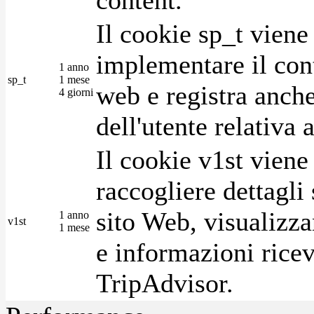
Il cookie sp_t viene
implementare il cont
1 anno
sp_t
1 mese
web e registra anche
4 giorni
dell'utente relativa 
Il cookie v1st vien
raccogliere dettagli 
sito Web, visualizza
1 anno
v1st
1 mese
e informazioni ricev
TripAdvisor.