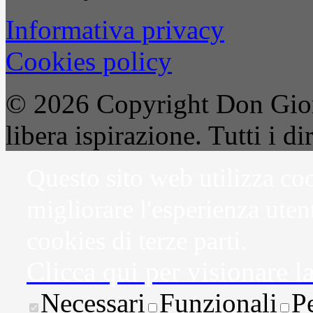
Informativa privacy
Cookies policy
© 2026 Copyright Don Gior
libera ispirazione. Tutti i dir
Questo sito web utilizza coo
migliorare l'esperienza uten
cookies di terze parti.
Clicca qui per visionare l
Necessari
Funzionali
P