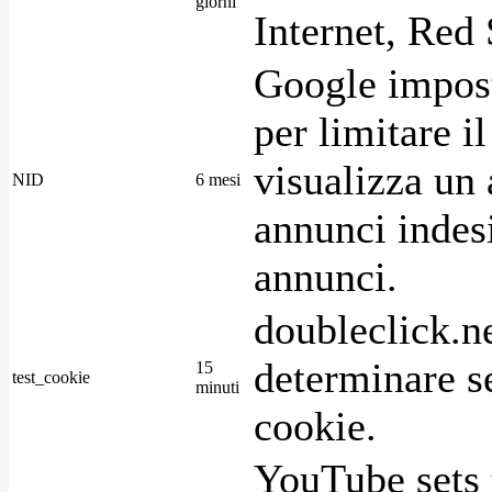
giorni
Internet, Red 
Google imposta
per limitare i
visualizza un 
NID
6 mesi
annunci indesi
annunci.
doubleclick.n
determinare se
15
test_cookie
minuti
cookie.
YouTube sets 