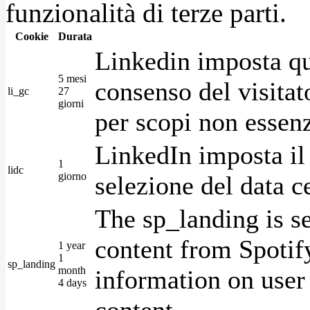
funzionalità di terze parti.
Cookie
Durata
Linkedin imposta qu
5 mesi
consenso del visitat
li_gc
27
giorni
per scopi non essenz
LinkedIn imposta il 
1
lidc
giorno
selezione del data c
The sp_landing is s
content from Spotify
1 year
1
sp_landing
month
information on user 
4 days
content.