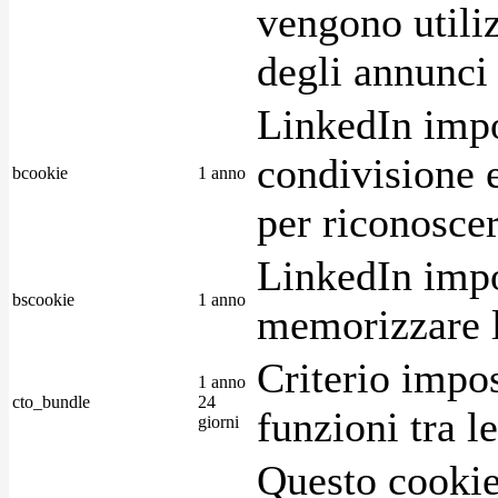
vengono utiliz
degli annunci p
LinkedIn impo
condivisione e
bcookie
1 anno
per riconoscer
LinkedIn impo
bscookie
1 anno
memorizzare l
Criterio impos
1 anno
cto_bundle
24
funzioni tra l
giorni
Questo cookie