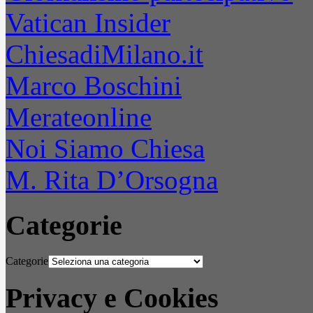
Vatican Insider
ChiesadiMilano.it
Marco Boschini
Merateonline
Noi Siamo Chiesa
M. Rita D’Orsogna
Categorie
Categorie
Privacy e Cookies