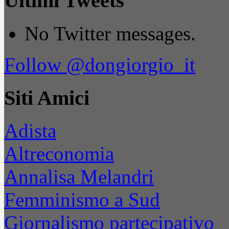
Ultimi Tweets
No Twitter messages.
Follow @dongiorgio_it
Siti Amici
Adista
Altreconomia
Annalisa Melandri
Femminismo a Sud
Giornalismo partecipativo