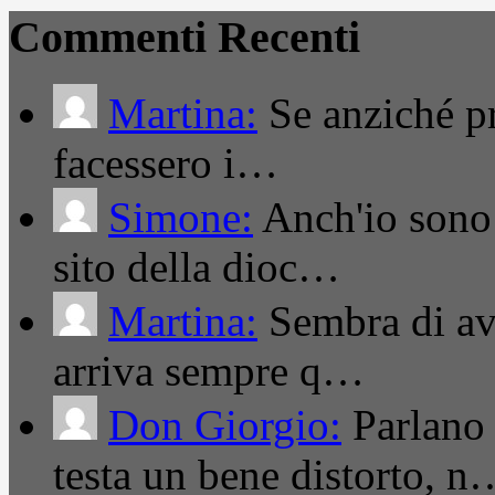
Commenti Recenti
Martina:
Se anziché pro
facessero i…
Simone:
Anch'io sono 
sito della dioc…
Martina:
Sembra di ave
arriva sempre q…
Don Giorgio:
Parlano
testa un bene distorto, n