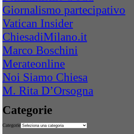
Giornalismo partecipativo
Vatican Insider
ChiesadiMilano.it
Marco Boschini
Merateonline
Noi Siamo Chiesa
M. Rita D’Orsogna
Categorie
Categorie