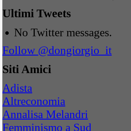
Ultimi Tweets
No Twitter messages.
Follow @dongiorgio_it
Siti Amici
Adista
Altreconomia
Annalisa Melandri
Femminismo a Sud