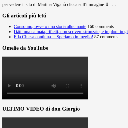
per vedere il sito di Martina Viganò clicca sull’immagine ⇓ ...
Gli articoli più letti
Consonno, ovvero una storia allucinante
160 comments
Dàtti una calmata, rifletti, non scrivere stronzate, e implora in 
E la Chiesa continua… Speriamo in meglio!
87 comments
Omelie da YouTube
ULTIMO VIDEO di don Giorgio