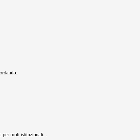
cordando...
er ruoli istituzionali...