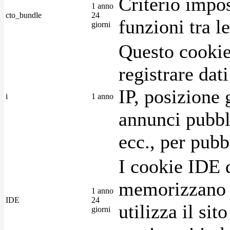
Criterio impos
1 anno
cto_bundle
24
funzioni tra l
giorni
Questo cookie
registrare dat
IP, posizione 
i
1 anno
annunci pubblic
ecc., per pubb
I cookie IDE 
memorizzano i
1 anno
IDE
24
utilizza il si
giorni