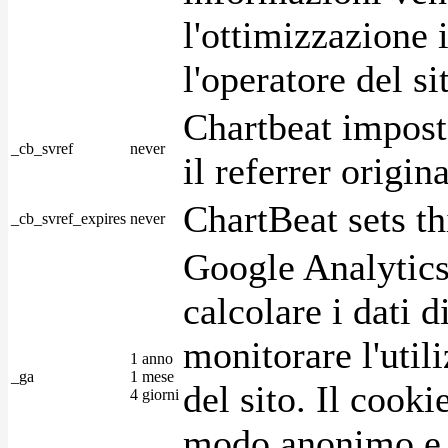
l'ottimizzazione i
l'operatore del s
Chartbeat impost
_cb_svref
never
il referrer origin
ChartBeat sets th
_cb_svref_expires
never
Google Analytics
calcolare i dati d
monitorare l'utili
1 anno
_ga
1 mese
del sito. Il cook
4 giorni
modo anonimo e 