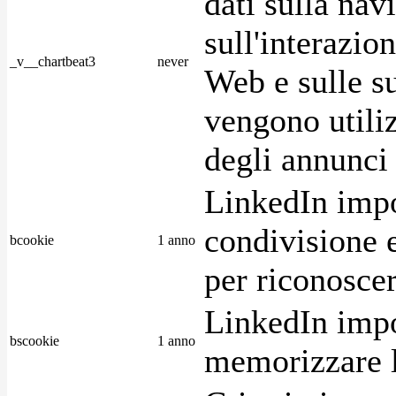
dati sulla nav
sull'interazio
_v__chartbeat3
never
Web e sulle su
vengono utiliz
degli annunci p
LinkedIn impo
condivisione e
bcookie
1 anno
per riconoscer
LinkedIn impo
bscookie
1 anno
memorizzare l