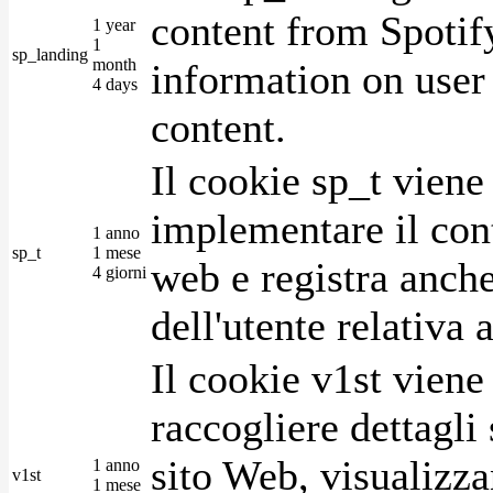
content from Spotify
1 year
1
sp_landing
month
information on user 
4 days
content.
Il cookie sp_t viene
implementare il cont
1 anno
sp_t
1 mese
web e registra anche
4 giorni
dell'utente relativa 
Il cookie v1st vien
raccogliere dettagli 
sito Web, visualizza
1 anno
v1st
1 mese