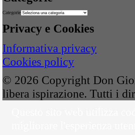
Categorie
Privacy e Cookies
Informativa privacy
Cookies policy
© 2026 Copyright Don Gior
libera ispirazione. Tutti i dir
Questo sito web utilizza coo
migliorare l'esperienza uten