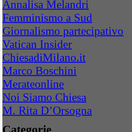
Annalisa Melandri
Femminismo a Sud
Giornalismo partecipativo
Vatican Insider
ChiesadiMilano.it
Marco Boschini
Merateonline
Noi Siamo Chiesa
M. Rita D’Orsogna
Categorie