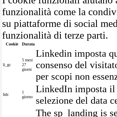
funzionalità come la condiv
su piattaforme di social medi
funzionalità di terze parti.
Cookie
Durata
Linkedin imposta qu
5 mesi
consenso del visitat
li_gc
27
giorni
per scopi non essenz
LinkedIn imposta il 
1
lidc
giorno
selezione del data c
The sp_landing is s