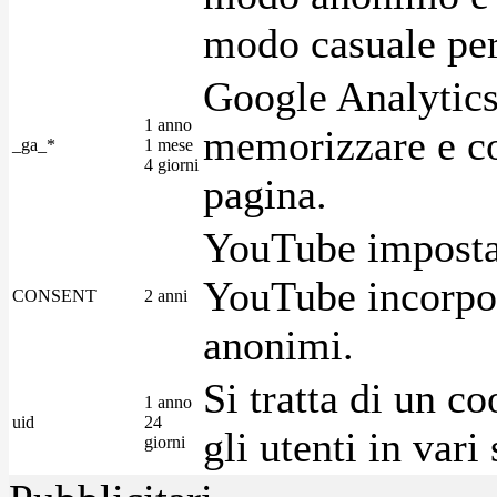
modo casuale per 
Google Analytics
1 anno
memorizzare e con
_ga_*
1 mese
4 giorni
pagina.
YouTube imposta 
YouTube incorpora
CONSENT
2 anni
anonimi.
Si tratta di un c
1 anno
uid
24
gli utenti in var
giorni