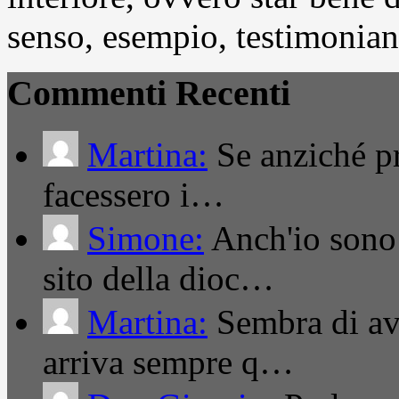
senso, esempio, testimonianza
Commenti Recenti
Martina:
Se anziché pro
facessero i…
Simone:
Anch'io sono 
sito della dioc…
Martina:
Sembra di ave
arriva sempre q…