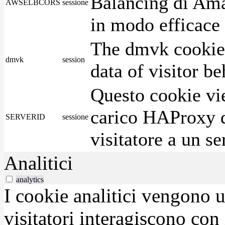
Balancing di Ama
AWSELBCORS
sessione
in modo efficace i
The dmvk cookie 
dmvk
session
data of visitor b
Questo cookie vie
carico HAProxy di
SERVERID
sessione
visitatore a un se
Analitici
analytics
I cookie analitici vengono u
visitatori interagiscono con