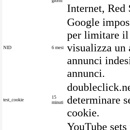
giorni
Internet, Red 
Google imposta
per limitare i
visualizza un 
NID
6 mesi
annunci indesi
annunci.
doubleclick.n
determinare se
15
test_cookie
minuti
cookie.
YouTube sets 