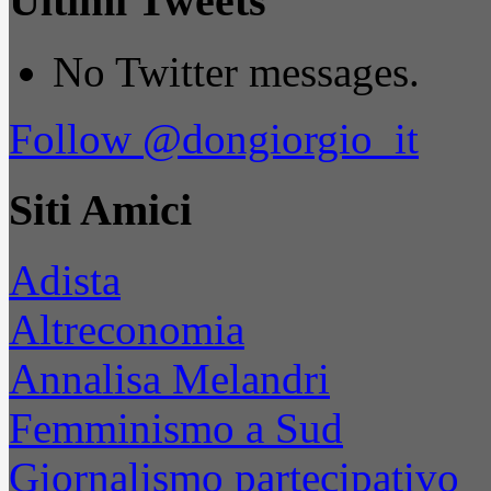
Ultimi Tweets
No Twitter messages.
Follow @dongiorgio_it
Siti Amici
Adista
Altreconomia
Annalisa Melandri
Femminismo a Sud
Giornalismo partecipativo