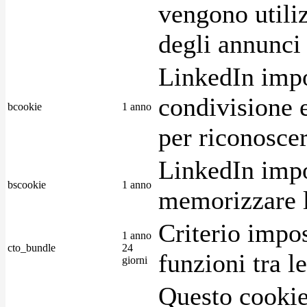
vengono utiliz
degli annunci p
LinkedIn impo
condivisione e
bcookie
1 anno
per riconoscer
LinkedIn impo
bscookie
1 anno
memorizzare l
Criterio impos
1 anno
cto_bundle
24
funzioni tra l
giorni
Questo cookie