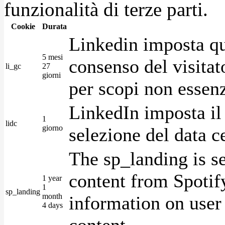
funzionalità di terze parti.
Cookie
Durata
Linkedin imposta qu
5 mesi
consenso del visitat
li_gc
27
giorni
per scopi non essenz
LinkedIn imposta il 
1
lidc
giorno
selezione del data c
The sp_landing is s
content from Spotify
1 year
1
sp_landing
month
information on user 
4 days
content.