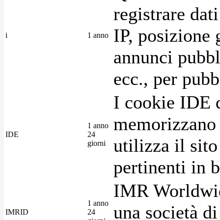
registrare dat
IP, posizione 
i
1 anno
annunci pubblic
ecc., per pubb
I cookie IDE 
memorizzano i
1 anno
IDE
24
utilizza il si
giorni
pertinenti in b
IMR Worldwid
1 anno
una società di
IMRID
24