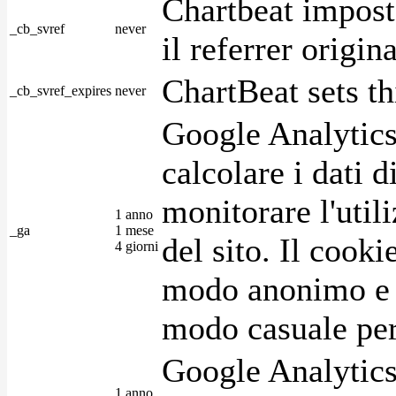
Chartbeat impost
_cb_svref
never
il referrer origin
ChartBeat sets th
_cb_svref_expires
never
Google Analytics
calcolare i dati d
monitorare l'utili
1 anno
_ga
1 mese
del sito. Il cook
4 giorni
modo anonimo e 
modo casuale per 
Google Analytics
1 anno