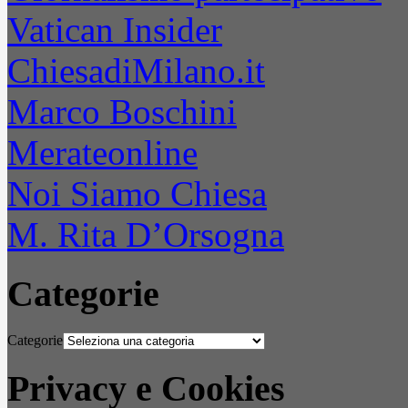
Vatican Insider
ChiesadiMilano.it
Marco Boschini
Merateonline
Noi Siamo Chiesa
M. Rita D’Orsogna
Categorie
Categorie
Privacy e Cookies