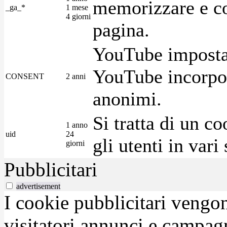
memorizzare e con
_ga_*
1 mese
4 giorni
pagina.
YouTube imposta 
YouTube incorpora
CONSENT
2 anni
anonimi.
Si tratta di un c
1 anno
uid
24
gli utenti in var
giorni
Pubblicitari
advertisement
I cookie pubblicitari vengono
visitatori annunci e campag