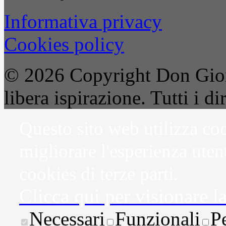
Informativa privacy
Cookies policy
© 2026 Copyright Don Gior
libera ispirazione. Tutti i dir
Questo sito web utilizza coo
migliorare l'esperienza uten
cookies di terze parti.
Clicca qui per visionare l
Necessari
Funzionali
P