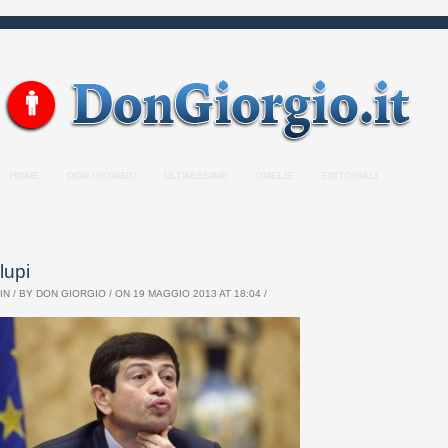
HOME
DON GIORGIO
ULTIMISSIME
OMELIE
EDITORIALI
lupi
IN / BY
DON GIORGIO
/ ON 19 MAGGIO 2013 AT 18:04 /