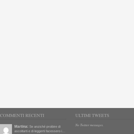
COMMENTI RECENTI
ULTIMI TWEETS
No Twitter messages.
Martina:
Se anziché proibire di
ascoltarti e di leggerti facessero i…