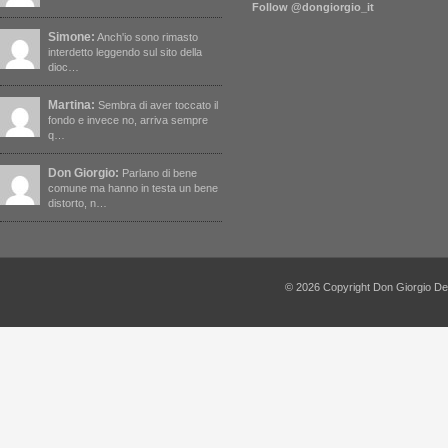
Follow @dongiorgio_it
Simone:
Anch'io sono rimasto
interdetto leggendo sul sito della
dioc…
Martina:
Sembra di aver toccato il
fondo e invece no, arriva sempre
q…
Don Giorgio:
Parlano di bene
comune ma hanno in testa un bene
distorto, n…
© 2026 Copyright Don Giorgio De Capi