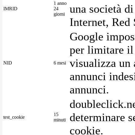
1 anno
una società di
IMRID
24
giorni
Internet, Red 
Google imposta
per limitare i
visualizza un 
NID
6 mesi
annunci indesi
annunci.
doubleclick.n
determinare se
15
test_cookie
minuti
cookie.