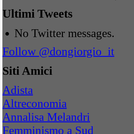
Ultimi Tweets
No Twitter messages.
Follow @dongiorgio_it
Siti Amici
Adista
Altreconomia
Annalisa Melandri
Femminismo a Sud