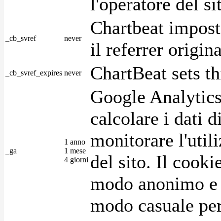
l'operatore del s
Chartbeat impost
_cb_svref
never
il referrer origin
ChartBeat sets th
_cb_svref_expires
never
Google Analytics
calcolare i dati d
monitorare l'utili
1 anno
_ga
1 mese
del sito. Il cook
4 giorni
modo anonimo e 
modo casuale per 