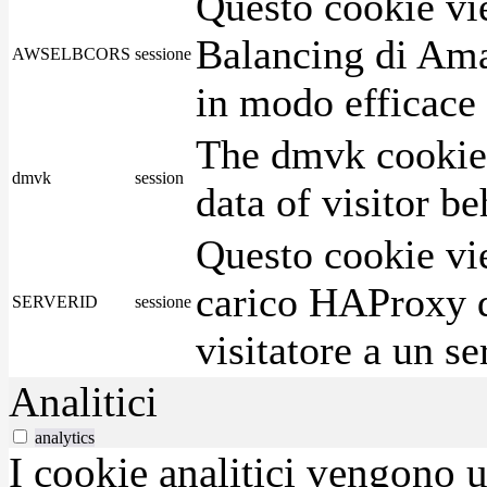
Questo cookie vie
Balancing di Ama
AWSELBCORS
sessione
in modo efficace i
The dmvk cookie 
dmvk
session
data of visitor b
Questo cookie vie
carico HAProxy di
SERVERID
sessione
visitatore a un se
Analitici
analytics
I cookie analitici vengono u