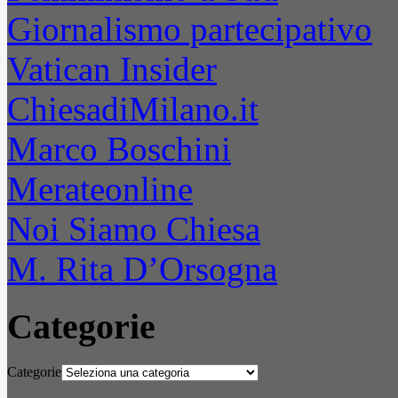
Giornalismo partecipativo
Vatican Insider
ChiesadiMilano.it
Marco Boschini
Merateonline
Noi Siamo Chiesa
M. Rita D’Orsogna
Categorie
Categorie