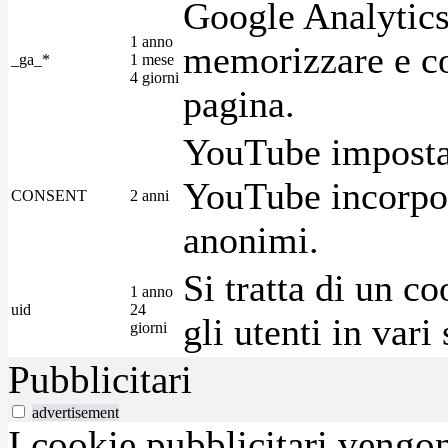
Google Analytics
1 anno
memorizzare e con
_ga_*
1 mese
4 giorni
pagina.
YouTube imposta 
YouTube incorpora
CONSENT
2 anni
anonimi.
Si tratta di un c
1 anno
uid
24
gli utenti in var
giorni
Pubblicitari
advertisement
I cookie pubblicitari vengono