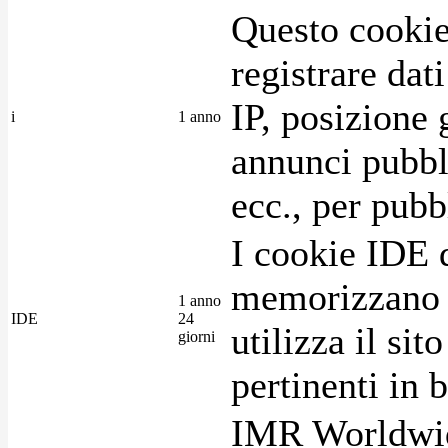
Questo cookie
registrare dat
IP, posizione 
i
1 anno
annunci pubblic
ecc., per pubb
I cookie IDE 
memorizzano i
1 anno
IDE
24
utilizza il si
giorni
pertinenti in b
IMR Worldwid