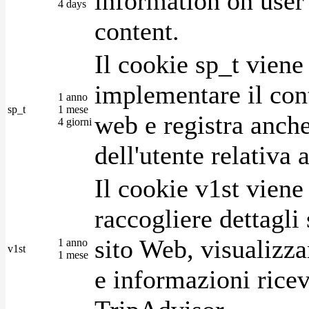
information on user 
4 days
content.
Il cookie sp_t viene
implementare il cont
1 anno
sp_t
1 mese
web e registra anche
4 giorni
dell'utente relativa 
Il cookie v1st vien
raccogliere dettagli 
sito Web, visualizza
1 anno
v1st
1 mese
e informazioni ricev