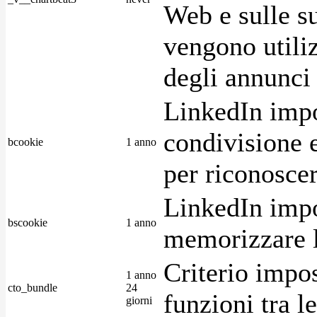
Web e sulle su
vengono utiliz
degli annunci p
LinkedIn impo
condivisione e
bcookie
1 anno
per riconoscer
LinkedIn impo
bscookie
1 anno
memorizzare l
Criterio impos
1 anno
cto_bundle
24
funzioni tra l
giorni