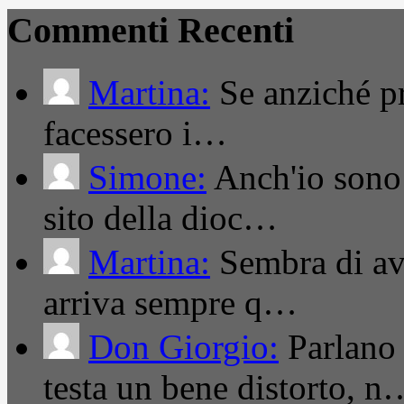
Commenti Recenti
Martina:
Se anziché pro
facessero i…
Simone:
Anch'io sono 
sito della dioc…
Martina:
Sembra di ave
arriva sempre q…
Don Giorgio:
Parlano
testa un bene distorto, n