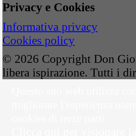
Privacy e Cookies
Informativa privacy
Cookies policy
© 2026 Copyright Don Gior
libera ispirazione. Tutti i dir
Questo sito web utilizza coo
migliorare l'esperienza uten
cookies di terze parti.
Clicca qui per visionare l