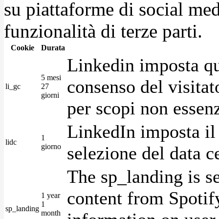
su piattaforme di social medi
funzionalità di terze parti.
Cookie
Durata
Linkedin imposta qu
5 mesi
consenso del visitat
li_gc
27
giorni
per scopi non essenz
LinkedIn imposta il 
1
lidc
giorno
selezione del data c
The sp_landing is s
content from Spotify
1 year
1
sp_landing
month