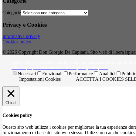
Categorie
Categorie
Privacy e Cookies
Informativa privacy
Cookies policy
© 2026 Copyright Don Giorgio De Capitani. Sito web di libera ispirazion
Questo sito web utilizza cookies tecnici necessari al fine di miglio
Clicca qui per visionare la cookie policy completa.
Necessari
Funzionali
Performance
Analitici
Pubblici
Impostazioni Cookies
ACCETTA I COOKIES SEL
Chiudi
Cookies policy
Questo sito web utilizza i cookies per migliorare la tua esperienza du
funzionamento di base del sito web stesso. Utilizziamo anche cookies d