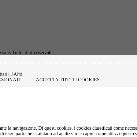
e. Tutti i diritti riservati.
rare l'esperienza utente durante la navigazione e cookies di terze parti.
tari
Altri
EZIONATI
ACCETTA TUTTI I COOKIES
rante la navigazione. Di questi cookies, i cookies classificati come nece
i terze parti che ci aiutano ad analizzare e capire come utilizzi quest