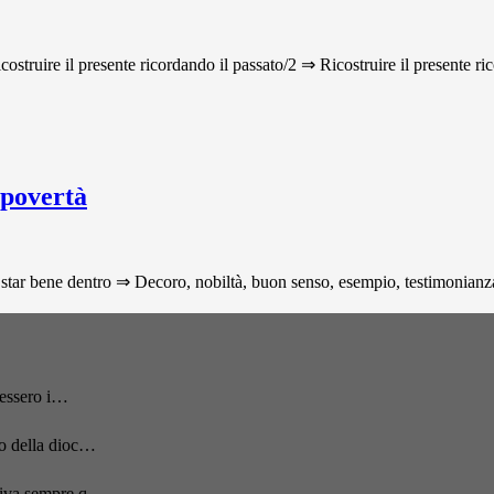
icostruire il presente ricordando il passato/2 ⇒ Ricostruire il presente ri
 povertà
star bene dentro ⇒ Decoro, nobiltà, buon senso, esempio, testimonianza p
acessero i…
to della dioc…
rriva sempre q…