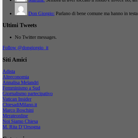
Don Giorgio:
Parlano di bene comune ma hanno in testa
Ultimi Tweets
No Twitter messages.
Follow @dongiorgio_it
Siti Amici
Adista
Altreconomia
Annalisa Melandri
Femminismo a Sud
Giornalismo partecipativo
Vatican Insider
ChiesadiMilano.it
Marco Boschini
Merateonline
Noi Siamo Chiesa
M. Rita D’Orsogna