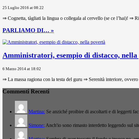
25 Luglio 2016 at 08:22
⇒ Cognetta, tàgliati la lingua o collegala al cervello (se ce l’hai)! ⇒ R
PARLIAMO DI… »
Amministratori, esempio di distacco, nella
6 Marzo 2014 at 18:02
⇒ La massa ragiona con la testa del guru ⇒ Serenità interiore, ovvero 
Commenti Recenti
Martina:
Se anziché proibire di ascoltarti e di leggerti f
Simone:
Anch'io sono rimasto interdetto leggendo sul si
Martina:
Sembra di aver toccato il fondo e invece no, a