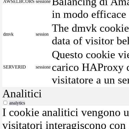
Balancing di Ama
AWSELBCORS
sessione
in modo efficace i
The dmvk cookie 
dmvk
session
data of visitor b
Questo cookie vie
carico HAProxy di
SERVERID
sessione
visitatore a un se
Analitici
analytics
I cookie analitici vengono u
visitatori interagiscono con