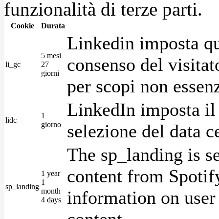
funzionalità di terze parti.
Cookie
Durata
Linkedin imposta qu
5 mesi
consenso del visitat
li_gc
27
giorni
per scopi non essenz
LinkedIn imposta il 
1
lidc
giorno
selezione del data c
The sp_landing is s
content from Spotify
1 year
1
sp_landing
month
information on user 
4 days
content.