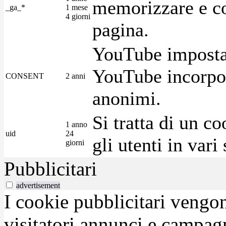
memorizzare e con
_ga_*
1 mese
4 giorni
pagina.
YouTube imposta 
YouTube incorpora
CONSENT
2 anni
anonimi.
Si tratta di un c
1 anno
uid
24
gli utenti in var
giorni
Pubblicitari
advertisement
I cookie pubblicitari vengono
visitatori annunci e campag