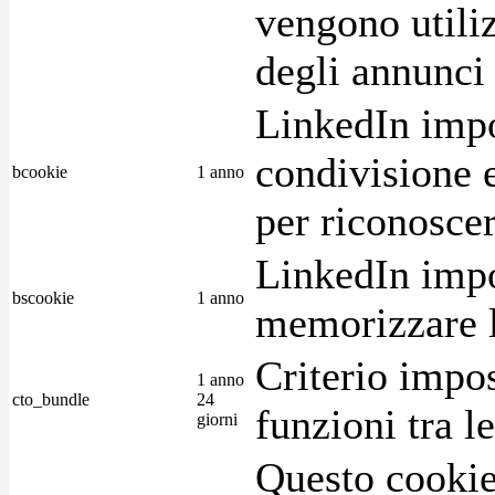
vengono utiliz
degli annunci p
LinkedIn impo
condivisione e
bcookie
1 anno
per riconoscer
LinkedIn impo
bscookie
1 anno
memorizzare l
Criterio impos
1 anno
cto_bundle
24
funzioni tra l
giorni
Questo cookie