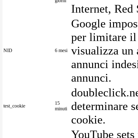
giorni
Internet, Red 
Google imposta
per limitare i
visualizza un 
NID
6 mesi
annunci indesi
annunci.
doubleclick.n
determinare se
15
test_cookie
minuti
cookie.
YouTube sets 