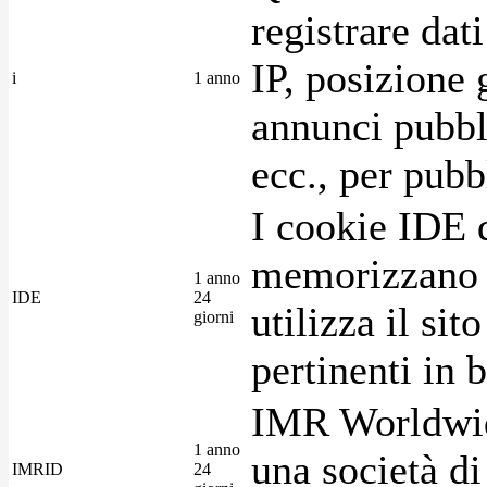
registrare dat
IP, posizione 
i
1 anno
annunci pubblic
ecc., per pubb
I cookie IDE 
memorizzano i
1 anno
IDE
24
utilizza il si
giorni
pertinenti in b
IMR Worldwid
1 anno
una società di
IMRID
24