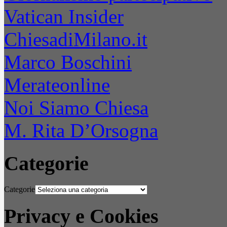
Vatican Insider
ChiesadiMilano.it
Marco Boschini
Merateonline
Noi Siamo Chiesa
M. Rita D’Orsogna
Categorie
Categorie
Privacy e Cookies