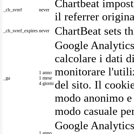
Chartbeat impost
_cb_svref
never
il referrer origin
ChartBeat sets th
_cb_svref_expires
never
Google Analytics
calcolare i dati d
monitorare l'utili
1 anno
_ga
1 mese
del sito. Il cook
4 giorni
modo anonimo e 
modo casuale per 
Google Analytics
1 anno