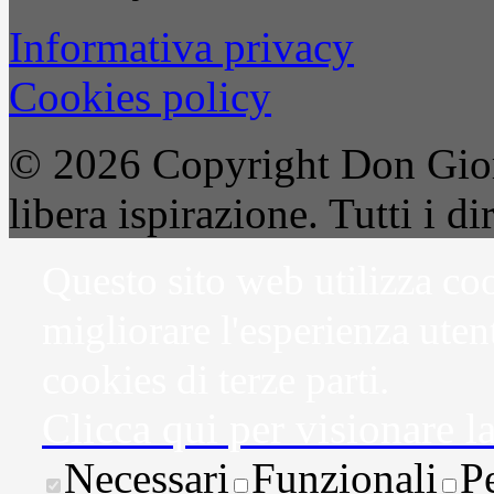
Informativa privacy
Cookies policy
© 2026 Copyright Don Gior
libera ispirazione. Tutti i dir
Questo sito web utilizza coo
migliorare l'esperienza uten
cookies di terze parti.
Clicca qui per visionare l
Necessari
Funzionali
P