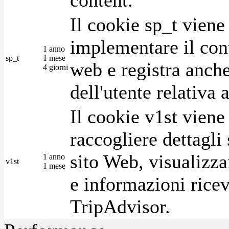
Il cookie sp_t viene
implementare il cont
1 anno
sp_t
1 mese
web e registra anche
4 giorni
dell'utente relativa 
Il cookie v1st vien
raccogliere dettagli 
sito Web, visualizza
1 anno
v1st
1 mese
e informazioni ricev
TripAdvisor.