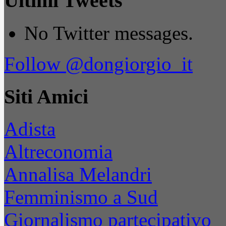
Ultimi Tweets
No Twitter messages.
Follow @dongiorgio_it
Siti Amici
Adista
Altreconomia
Annalisa Melandri
Femminismo a Sud
Giornalismo partecipativo