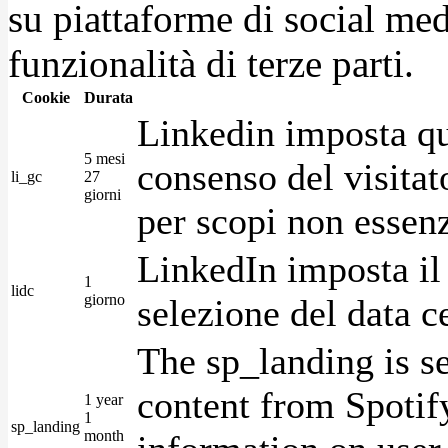
su piattaforme di social medi
funzionalità di terze parti.
Cookie
Durata
Linkedin imposta qu
5 mesi
consenso del visitat
li_gc
27
giorni
per scopi non essenz
LinkedIn imposta il 
1
lidc
giorno
selezione del data c
The sp_landing is s
content from Spotify
1 year
1
sp_landing
month