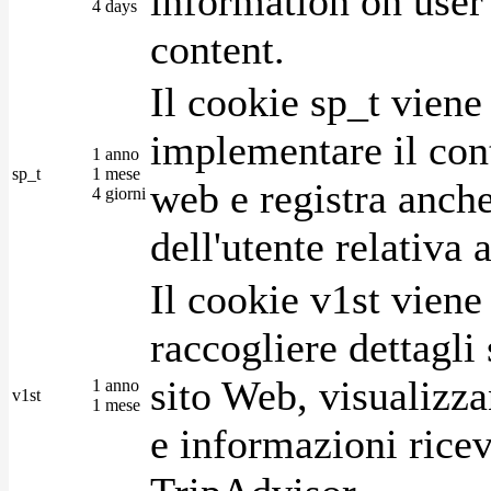
information on user 
4 days
content.
Il cookie sp_t viene
implementare il cont
1 anno
sp_t
1 mese
web e registra anche
4 giorni
dell'utente relativa 
Il cookie v1st vien
raccogliere dettagli 
sito Web, visualizza
1 anno
v1st
1 mese
e informazioni ricev