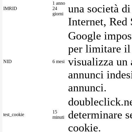
1 anno
una società di
IMRID
24
giorni
Internet, Red 
Google imposta
per limitare i
visualizza un 
NID
6 mesi
annunci indesi
annunci.
doubleclick.n
determinare se
15
test_cookie
minuti
cookie.