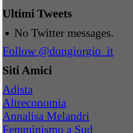
Ultimi Tweets
No Twitter messages.
Follow @dongiorgio_it
Siti Amici
Adista
Altreconomia
Annalisa Melandri
Femminismo a Sud