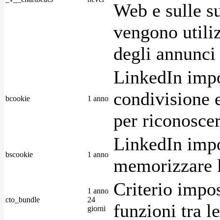
Web e sulle su
vengono utiliz
degli annunci p
LinkedIn impo
condivisione e
bcookie
1 anno
per riconoscer
LinkedIn impo
bscookie
1 anno
memorizzare l
Criterio impos
1 anno
cto_bundle
24
funzioni tra l
giorni