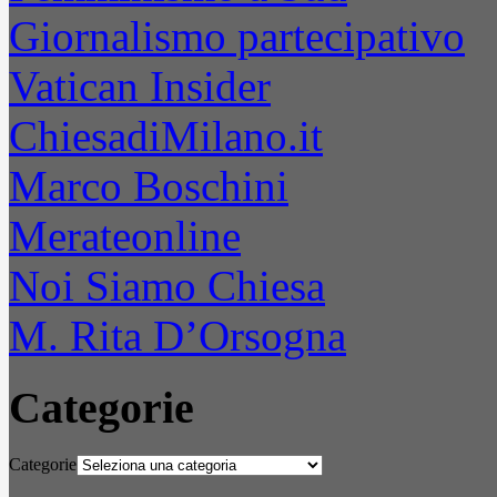
Giornalismo partecipativo
Vatican Insider
ChiesadiMilano.it
Marco Boschini
Merateonline
Noi Siamo Chiesa
M. Rita D’Orsogna
Categorie
Categorie