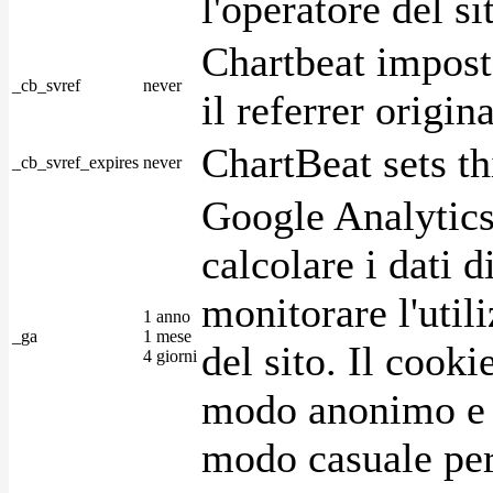
l'operatore del s
Chartbeat impost
_cb_svref
never
il referrer origin
ChartBeat sets th
_cb_svref_expires
never
Google Analytics
calcolare i dati d
monitorare l'utili
1 anno
_ga
1 mese
del sito. Il cook
4 giorni
modo anonimo e 
modo casuale per 