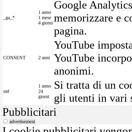
Google Analytics
1 anno
memorizzare e con
_ga_*
1 mese
4 giorni
pagina.
YouTube imposta 
YouTube incorpora
CONSENT
2 anni
anonimi.
Si tratta di un c
1 anno
uid
24
gli utenti in var
giorni
Pubblicitari
advertisement
I cookie pubblicitari vengono