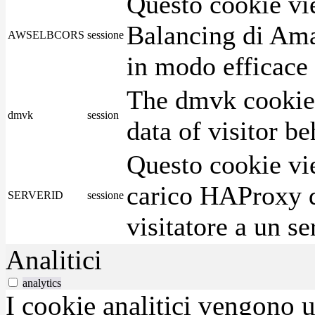
Questo cookie vie
Balancing di Ama
AWSELBCORS
sessione
in modo efficace i
The dmvk cookie 
dmvk
session
data of visitor b
Questo cookie vie
carico HAProxy di
SERVERID
sessione
visitatore a un se
Analitici
analytics
I cookie analitici vengono u