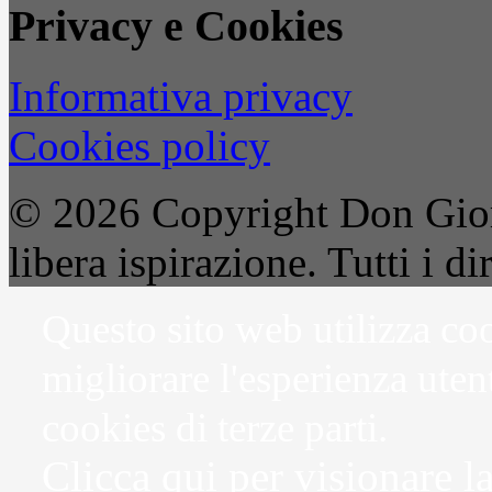
Privacy e Cookies
Informativa privacy
Cookies policy
© 2026 Copyright Don Gior
libera ispirazione. Tutti i dir
Questo sito web utilizza coo
migliorare l'esperienza uten
cookies di terze parti.
Clicca qui per visionare l