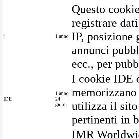
Questo cookie
registrare dat
IP, posizione 
i
1 anno
annunci pubblic
ecc., per pubb
I cookie IDE 
memorizzano i
1 anno
IDE
24
utilizza il si
giorni
pertinenti in b
IMR Worldwid