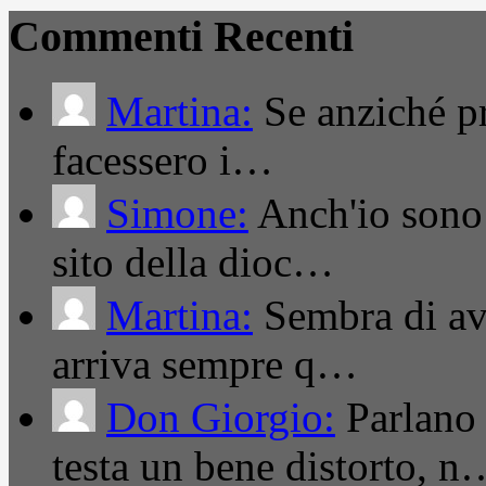
Commenti Recenti
Martina:
Se anziché pro
facessero i…
Simone:
Anch'io sono 
sito della dioc…
Martina:
Sembra di ave
arriva sempre q…
Don Giorgio:
Parlano
testa un bene distorto, n