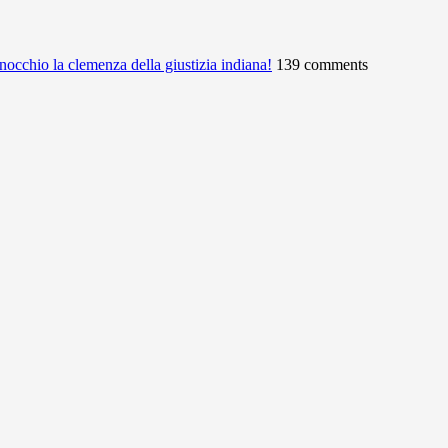
ginocchio la clemenza della giustizia indiana!
139 comments