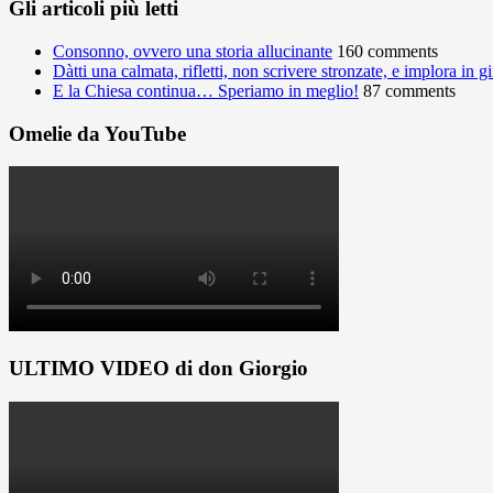
Gli articoli più letti
Consonno, ovvero una storia allucinante
160 comments
Dàtti una calmata, rifletti, non scrivere stronzate, e implora in 
E la Chiesa continua… Speriamo in meglio!
87 comments
Omelie da YouTube
ULTIMO VIDEO di don Giorgio