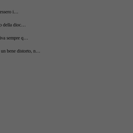
acessero i…
to della dioc…
rriva sempre q…
 un bene distorto, n…