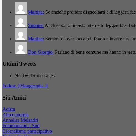
Martina:
Se anziché proibire di ascoltarti e di leggerti f
Simone:
Anch'io sono rimasto interdetto leggendo sul si
Martina:
Sembra di aver toccato il fondo e invece no, a
Don Giorgio:
Parlano di bene comune ma hanno in testa
Ultimi Tweets
No Twitter messages.
Follow @dongiorgio_it
Siti Amici
Adista
Altreconomia
Annalisa Melandri
Femminismo a Sud
Giornalismo partecipativo