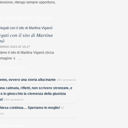
flessione, ritengo sempre opportuno,
TO DI MARTINA VIGANÒ »
egati con il sito di Martina
nò
BRAIO 2023 AT 15:17
dere il sito di Martina Viganò clicca
mmagine ⇓ ...
ARTICOLI PIÙ LETTI
nno, ovvero una storia allucinante
160 comments
una calmata, rifletti, non scrivere stronzate, e
a in ginocchio la clemenza della giustizia
a!
139 comments
Chiesa continua… Speriamo in meglio!
87
nts
LIE DA YOUTUBE