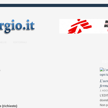
MELIE
EDITORIALI
ED
/
L’uo
ferm
1 AGO
L’EDI
dovreb
Non pe
 (richiesto)