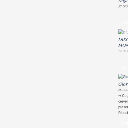
raga
27 GIU
...
RI
DIS
MON
17 DIC
AL
Gior
25 LUG
⇒ Cogn
cervel
presen
Ricost
PA