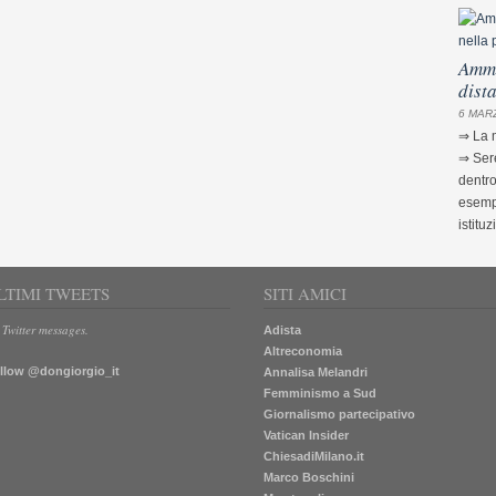
Ammi
dist
6 MARZ
⇒ La m
⇒ Sere
dentro
esempi
istituz
LTIMI TWEETS
SITI AMICI
 Twitter messages.
Adista
Altreconomia
llow @dongiorgio_it
Annalisa Melandri
Femminismo a Sud
Giornalismo partecipativo
Vatican Insider
ChiesadiMilano.it
Marco Boschini