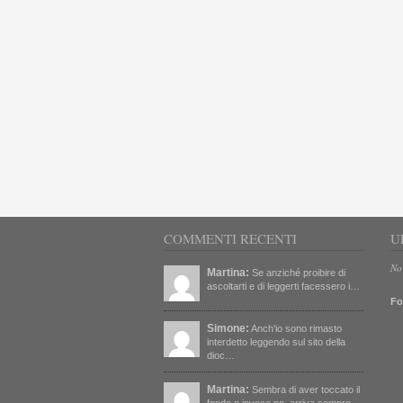
COMMENTI RECENTI
U
No
Martina:
Se anziché proibire di
ascoltarti e di leggerti facessero i…
Fo
Simone:
Anch'io sono rimasto
interdetto leggendo sul sito della
dioc…
Martina:
Sembra di aver toccato il