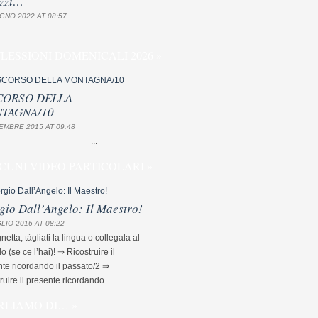
zzi…
GNO 2022 AT 08:57
FLESSIONI DOMENICALI 2026 »
CORSO DELLA
TAGNA/10
EMBRE 2015 AT 09:48
...
CUNI VIDEO PARTICOLARI »
gio Dall’Angelo: Il Maestro!
LIO 2016 AT 08:22
etta, tàgliati la lingua o collegala al
lo (se ce l’hai)! ⇒ Ricostruire il
te ricordando il passato/2 ⇒
ruire il presente ricordando...
RLIAMO DI… »