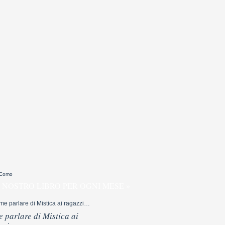
 Como
 NOSTRO LIBRO PER OGNI MESE »
 parlare di Mistica ai