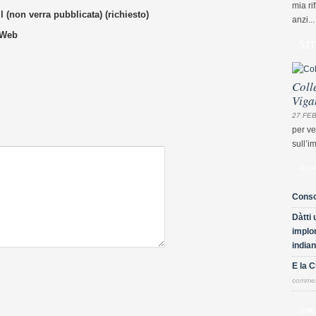
mia ri
 (non verra pubblicata) (richiesto)
anzi...
 Web
SI
Coll
Viga
27 FEB
per ve
sull’i
GLI 
Conso
Dàtti 
implor
indian
E la 
comme
OME