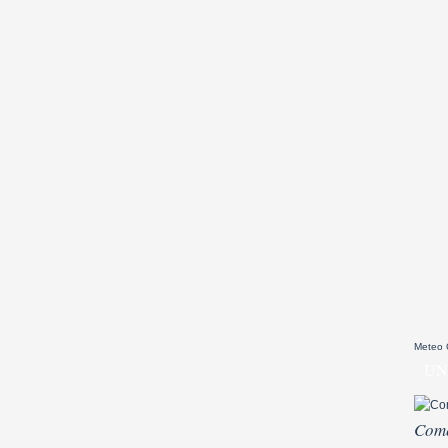
Meteo
UN
Come