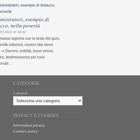
nistratori, esempio di
acco, nella povertà
O 2014 AT 18:02
assa ragiona con la testa del guru
nità interiore, ovvero star bene
 ⇒ Decoro, nobiltà, buon senso,
o, testimonianza per ruoli
ionali...
CATEGORIE
Categorie
PRIVACY E COOKIES
Informativa privacy
Cookies policy