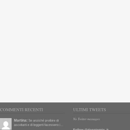
COMMENTI RECENTI
ULTIMI TWEETS
No Twitter messages.
Martina:
Se anziché proibire di
ascoltarti e di leggerti facessero i…
Follow @dongiorgio_it