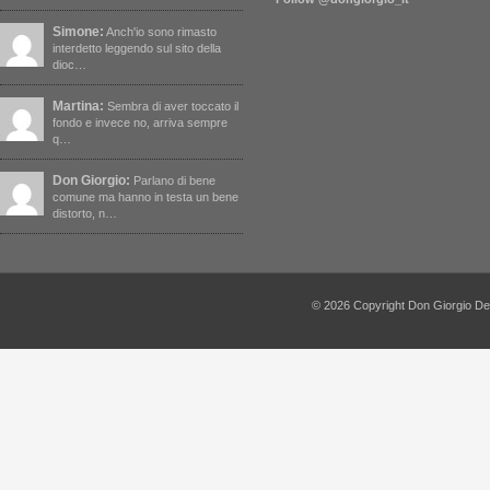
Simone:
Anch'io sono rimasto
interdetto leggendo sul sito della
dioc…
Martina:
Sembra di aver toccato il
fondo e invece no, arriva sempre
q…
Don Giorgio:
Parlano di bene
comune ma hanno in testa un bene
distorto, n…
© 2026 Copyright Don Giorgio De Capi