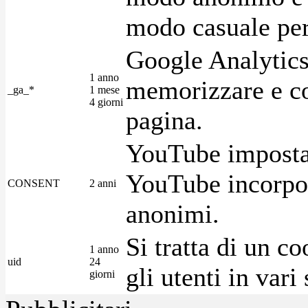
modo casuale per 
Google Analytics
1 anno
memorizzare e con
_ga_*
1 mese
4 giorni
pagina.
YouTube imposta 
YouTube incorpora
CONSENT
2 anni
anonimi.
Si tratta di un c
1 anno
uid
24
gli utenti in var
giorni