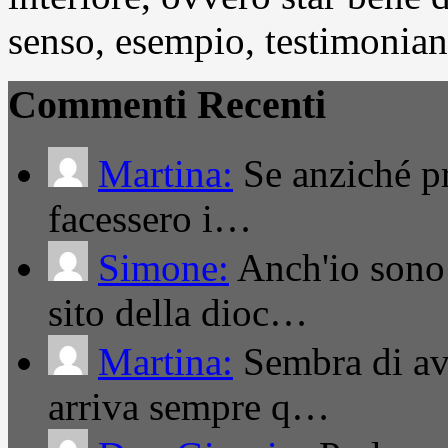
senso, esempio, testimonianza
Commenti Recenti
Martina:
Se anziché pro
facessero i…
Simone:
Anch'io sono 
sito della dioc…
Martina:
Sembra di ave
arriva sempre q…