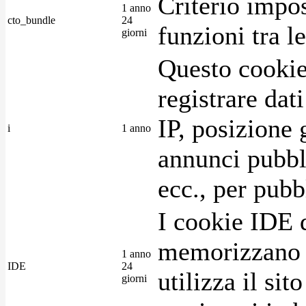
Criterio impos
1 anno
cto_bundle
24
funzioni tra l
giorni
Questo cookie
registrare dat
IP, posizione 
i
1 anno
annunci pubblic
ecc., per pubb
I cookie IDE 
memorizzano i
1 anno
IDE
24
utilizza il si
giorni