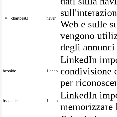
dati sulla nav
sull'interazio
_v__chartbeat3
never
Web e sulle su
vengono utiliz
degli annunci p
LinkedIn impo
condivisione e
bcookie
1 anno
per riconoscer
LinkedIn impo
bscookie
1 anno
memorizzare l