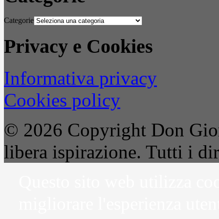
Categorie
Privacy e Cookies
Informativa privacy
Cookies policy
© 2026 Copyright Don Gior
libera ispirazione. Tutti i dir
Questo sito web utilizza coo
migliorare l'esperienza uten