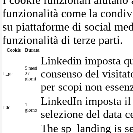
funzionalità come la condiv
su piattaforme di social medi
funzionalità di terze parti.
Cookie
Durata
Linkedin imposta qu
5 mesi
consenso del visitat
li_gc
27
giorni
per scopi non essenz
LinkedIn imposta il 
1
lidc
giorno
selezione del data c
The sp_landing is s