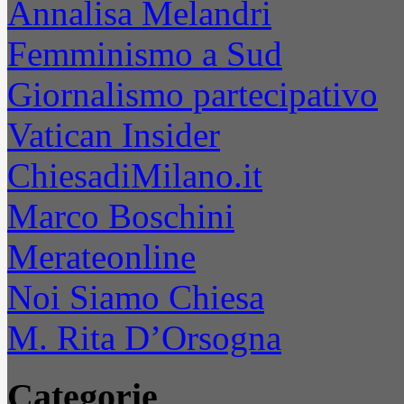
Annalisa Melandri
Femminismo a Sud
Giornalismo partecipativo
Vatican Insider
ChiesadiMilano.it
Marco Boschini
Merateonline
Noi Siamo Chiesa
M. Rita D’Orsogna
Categorie