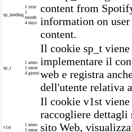
content from Spotify
1 year
1
sp_landing
month
information on user 
4 days
content.
Il cookie sp_t viene
implementare il cont
1 anno
sp_t
1 mese
web e registra anche
4 giorni
dell'utente relativa 
Il cookie v1st vien
raccogliere dettagli 
sito Web, visualizza
1 anno
v1st
1 mese