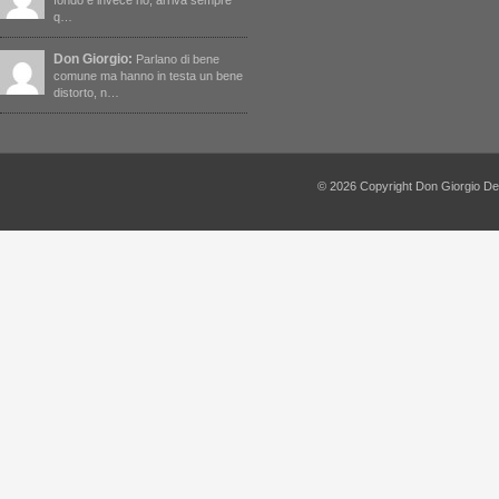
fondo e invece no, arriva sempre
q…
Don Giorgio:
Parlano di bene
comune ma hanno in testa un bene
distorto, n…
© 2026 Copyright Don Giorgio De Capi