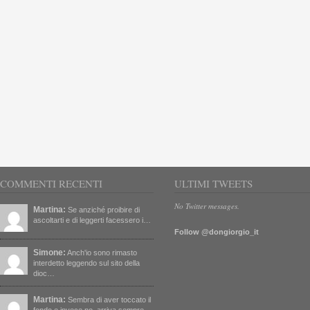
COMMENTI RECENTI
ULTIMI TWEETS
No Twitter messages.
Martina:
Se anziché proibire di
ascoltarti e di leggerti facessero i…
Follow @dongiorgio_it
Simone:
Anch'io sono rimasto
interdetto leggendo sul sito della
dioc…
Martina:
Sembra di aver toccato il