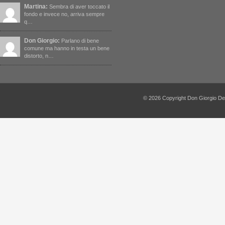
Martina:
Sembra di aver toccato il
fondo e invece no, arriva sempre
q…
Don Giorgio:
Parlano di bene
comune ma hanno in testa un bene
distorto, n…
© 2026 Copyright Don Giorgio De Capi