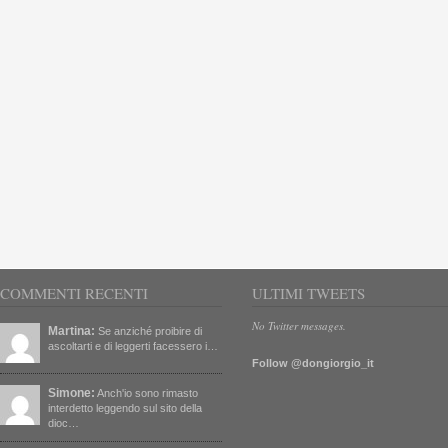
COMMENTI RECENTI
ULTIMI TWEETS
No Twitter messages.
Martina:
Se anziché proibire di
ascoltarti e di leggerti facessero i…
Follow @dongiorgio_it
Simone:
Anch'io sono rimasto
interdetto leggendo sul sito della
dioc…