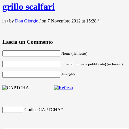
grillo scalfari
in / by
Don Giorgio
/ on 7 Novembre 2012 at 15:28 /
Lascia un Commento
Nome (richiesto)
Email (non verra pubblicata) (richiesto)
Sito Web
Codice CAPTCHA
*