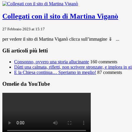
Collegati con il sito di Martina Viganò
27 Febbraio 2023 at 15:17
per vedere il sito di Martina Viganò clicca sull’immagine ⇓ ...
Gli articoli più letti
Consonno, ovvero una storia allucinante
160 comments
Dàtti una calmata, rifletti, non scrivere stronzate, e implora in 
E la Chiesa continua… Speriamo in meglio!
87 comments
Omelie da YouTube