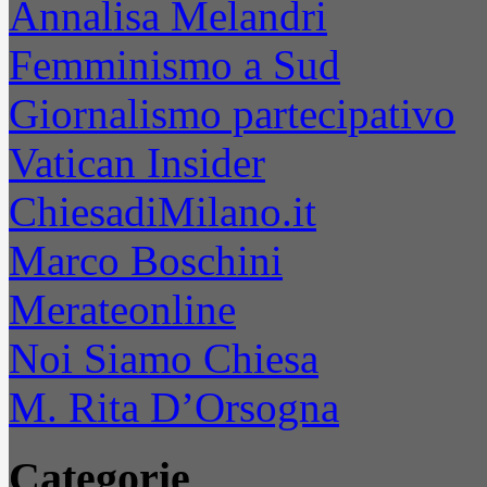
Annalisa Melandri
Femminismo a Sud
Giornalismo partecipativo
Vatican Insider
ChiesadiMilano.it
Marco Boschini
Merateonline
Noi Siamo Chiesa
M. Rita D’Orsogna
Categorie