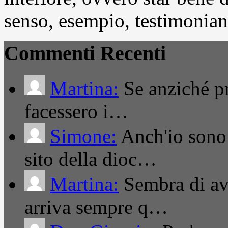
senso, esempio, testimonianza
Commenti Recenti
Martina:
Se anziché pro
facessero i…
Simone:
Anch'io sono 
sito della dioc…
Martina:
Sembra di ave
arriva sempre q…