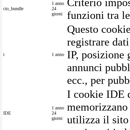
Criterio impos
1 anno
cto_bundle
24
funzioni tra l
giorni
Questo cookie
registrare dat
IP, posizione 
i
1 anno
annunci pubblic
ecc., per pubb
I cookie IDE 
memorizzano i
1 anno
IDE
24
utilizza il si
giorni