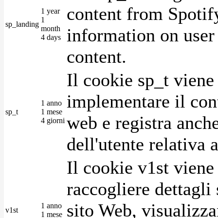
content from Spotify
1 year
1
sp_landing
month
information on user 
4 days
content.
Il cookie sp_t viene
implementare il cont
1 anno
sp_t
1 mese
web e registra anche
4 giorni
dell'utente relativa 
Il cookie v1st vien
raccogliere dettagli 
sito Web, visualizza
1 anno
v1st
1 mese