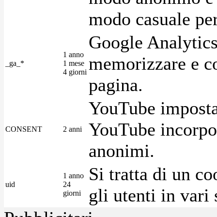
modo casuale per 
Google Analytics
1 anno
memorizzare e con
_ga_*
1 mese
4 giorni
pagina.
YouTube imposta 
YouTube incorpora
CONSENT
2 anni
anonimi.
Si tratta di un c
1 anno
uid
24
gli utenti in var
giorni