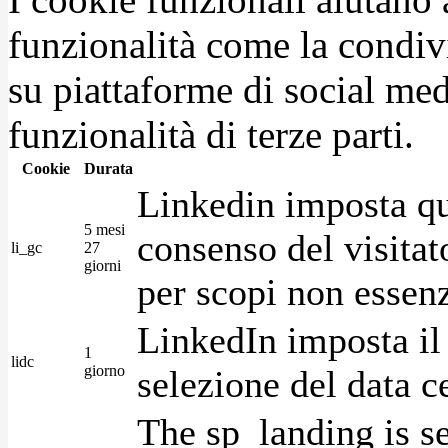
funzionalità come la condiv
su piattaforme di social medi
funzionalità di terze parti.
Cookie
Durata
Linkedin imposta qu
5 mesi
consenso del visitat
li_gc
27
giorni
per scopi non essenz
LinkedIn imposta il 
1
lidc
giorno
selezione del data c
The sp_landing is s