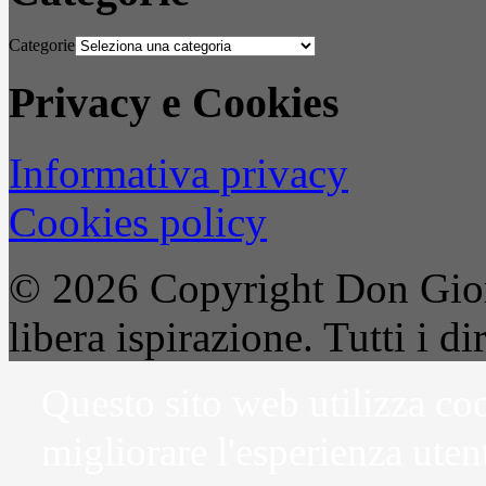
Categorie
Privacy e Cookies
Informativa privacy
Cookies policy
© 2026 Copyright Don Gior
libera ispirazione. Tutti i dir
Questo sito web utilizza coo
migliorare l'esperienza uten