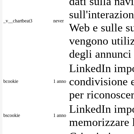
dati sulla nav
sull'interazio
_v__chartbeat3
never
Web e sulle su
vengono utiliz
degli annunci p
LinkedIn impo
condivisione e
bcookie
1 anno
per riconoscer
LinkedIn impo
bscookie
1 anno
memorizzare l