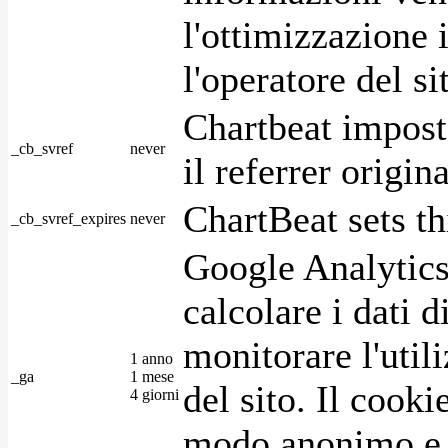
l'ottimizzazione i
l'operatore del s
Chartbeat impost
_cb_svref
never
il referrer origin
ChartBeat sets th
_cb_svref_expires
never
Google Analytics
calcolare i dati d
monitorare l'utili
1 anno
_ga
1 mese
del sito. Il cook
4 giorni
modo anonimo e 