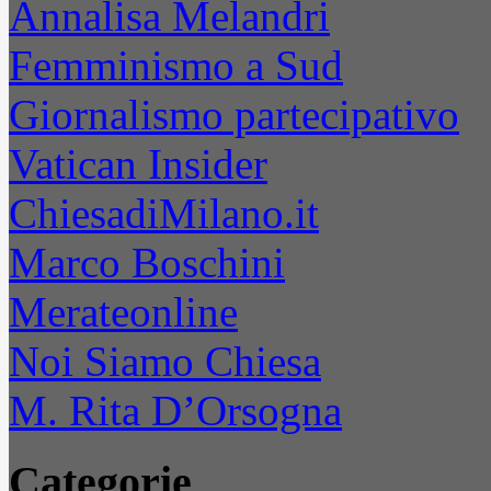
Annalisa Melandri
Femminismo a Sud
Giornalismo partecipativo
Vatican Insider
ChiesadiMilano.it
Marco Boschini
Merateonline
Noi Siamo Chiesa
M. Rita D’Orsogna
Categorie