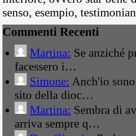
senso, esempio, testimonianza
Commenti Recenti
Martina:
Se anziché pro
facessero i…
Simone:
Anch'io sono 
sito della dioc…
Martina:
Sembra di ave
arriva sempre q…