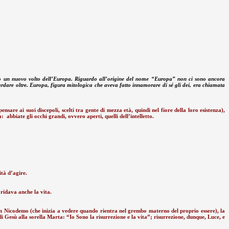
 mondo un nuovo volto dell’Europa. Riguardo all’origine del nome “Europa” non ci sono ancora
ardare oltre. Europa, figura mitologica che aveva fatto innamorare di sé gli dei, era chiamata
sare ai suoi discepoli, scelti tra gente di mezza età, quindi nel fiore della loro esistenza),
ca:
abbiate gli occhi grandi, ovvero aperti, quelli dell’intelletto.
ità d’agire.
 ridava anche la vita.
e con Nicodemo (che inizia a vedere quando rientra nel grembo materno del proprio essere), la
e di Gesù alla sorella Marta: “Io Sono la risurrezione e la vita”; risurrezione, dunque, Luce, e