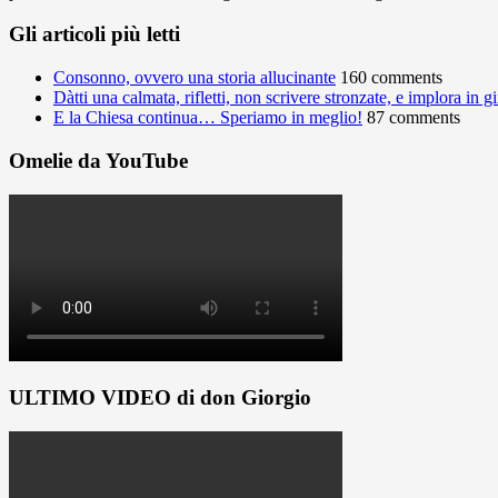
Gli articoli più letti
Consonno, ovvero una storia allucinante
160 comments
Dàtti una calmata, rifletti, non scrivere stronzate, e implora in 
E la Chiesa continua… Speriamo in meglio!
87 comments
Omelie da YouTube
ULTIMO VIDEO di don Giorgio