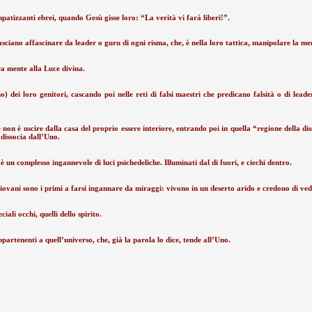
atizzanti ebrei, quando Gesù gisse loro: “La verità vi farà liberi!”.
sciano affascinare da leader o guru di ogni risma, che, è nella loro tattica, manipolare la me
tra mente alla Luce divina.
) dei loro genitori, cascando poi nelle reti di falsi maestri che predicano falsità o di leade
e non è uscire dalla casa del proprio essere interiore, entrando poi in quella “regione della d
 dissocia dall’Uno.
 è un complesso ingannevole di luci psichedeliche. Illuminati dal di fuori, e ciechi dentro.
 I giovani sono i primi a farsi ingannare da miraggi: vivono in un deserto arido e credono di ve
ali occhi, quelli dello spirito.
partenenti a quell’universo, che, già la parola lo dice, tende all’Uno.