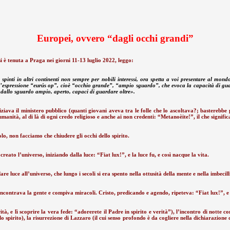
Europei, ovvero “dagli occhi grandi”
 è tenuta a Praga nei giorni 11-13 luglio 2022, leggo:
o spinti in altri continenti non sempre per nobili interessi, ora spetta a voi presentare al
e all’espressione “eurús op”, cioè “occhio grande”, “ampio sguardo”, che evoca la capacità di gu
 dallo sguardo ampio, aperto, capaci di guardare oltre».
ava il ministero pubblico (quanti giovani aveva tra le folle che lo ascoltava?; basterebbe pen
manità, al di là di ogni credo religioso e anche ai non credenti: “Metanoèite!”, il che signifi
lo, non facciamo che chiudere gli occhi dello spirito.
reato l’universo, iniziando dalla luce: “Fiat lux!”, e la luce fu, e così nacque la vita.
are luce all’universo, che lungo i secoli si era spento nella ottusità della mente e nella imbecill
) incontrava la gente e compiva miracoli. Cristo, predicando e agendo, ripeteva: “Fiat lux!”, e
ità, e lì scoprire la vera fede: “adorerete il Padre in spirito e verità”), l’incontro di nott
llo spirito), la risurrezione di Lazzaro (il cui senso profondo è da cogliere nella dichiarazion