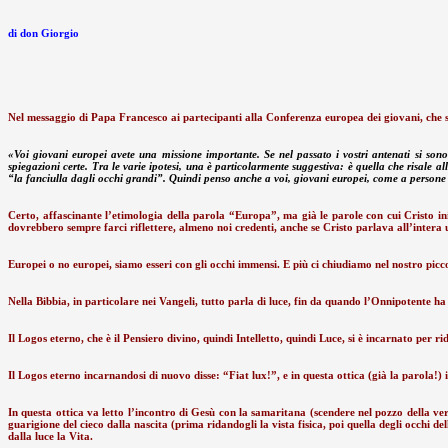
di don Giorgio
Nel messaggio di Papa Francesco ai partecipanti alla Conferenza europea dei giovani, che si
«Voi giovani europei avete una missione importante. Se nel passato i vostri antenati si son
spiegazioni certe. Tra le varie ipotesi, una è particolarmente suggestiva: è quella che risal
“la fanciulla dagli occhi grandi”. Quindi penso anche a voi, giovani europei, come a persone
Certo, affascinante l’etimologia della parola “Europa”, ma già le parole con cui Cristo inizi
dovrebbero sempre farci riflettere, almeno noi credenti, anche se Cristo parlava all’intera u
Europei o no europei, siamo esseri con gli occhi immensi. E più ci chiudiamo nel nostro picco
Nella Bibbia, in particolare nei Vangeli, tutto parla di luce, fin da quando l’Onnipotente ha c
Il Logos eterno, che è il Pensiero divino, quindi Intelletto, quindi Luce, si è incarnato per rid
Il Logos eterno incarnandosi di nuovo disse: “Fiat lux!”, e in questa ottica (già la parola!
In questa ottica va letto l’incontro di Gesù con la samaritana (scendere nel pozzo della ver
guarigione del cieco dalla nascita (prima ridandogli la vista fisica, poi quella degli occhi de
dalla luce la Vita.