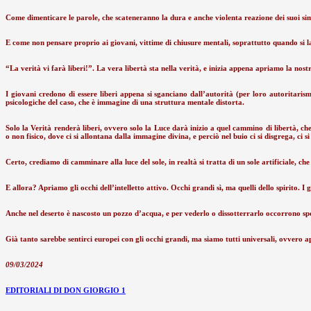
Come dimenticare le parole, che scateneranno la dura e anche violenta reazione dei suoi simp
E come non pensare proprio ai giovani, vittime di chiusure mentali, soprattutto quando si la
“La verità vi farà liberi!”. La vera libertà sta nella verità, e inizia appena apriamo la nos
I giovani credono di essere liberi appena si sganciano dall’autorità (per loro autoritarismo
psicologiche del caso, che è immagine di una struttura mentale distorta.
Solo la Verità renderà liberi, ovvero solo la Luce darà inizio a quel cammino di libertà, ch
o non fisico, dove ci si allontana dalla immagine divina, e perciò nel buio ci si disgrega, ci si
Certo, crediamo di camminare alla luce del sole, in realtà si tratta di un sole artificiale, che
E allora? Apriamo gli occhi dell’intelletto attivo. Occhi grandi sì, ma quelli dello spirito.
Anche nel deserto è nascosto un pozzo d’acqua, e per vederlo o dissotterrarlo occorrono speci
Già tanto sarebbe sentirci europei con gli occhi grandi, ma siamo tutti universali, ovvero ap
09/03/2024
EDITORIALI DI DON GIORGIO 1