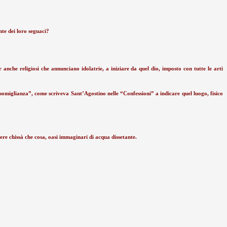
nte dei loro seguaci?
r anche religiosi che annunciano idolatrie, a iniziare da quel dio, imposto con tutte le arti
issomiglianza”, come scriveva Sant’Agostino nelle “Confessioni” a indicare quel luogo, fisico
dere chissà che cosa, oasi immaginari di acqua dissetante.