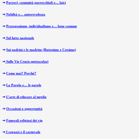
⇒
Parroci, comunità parrocchiali e… laici
⇒
Nobiltà e… autorevolezza
⇒
Protagonismo, individualismo e… bene comune
⇒
Sul lutto nazionale
⇒
Sui padrini e le madrine (Battesimo e Cresima)
⇒
Sulle Vie Crucis spettacolari
⇒
Come mai? Perché?
⇒
La Parola e… le parole
⇒
L’arte di educare al meglio
⇒
Occasioni o opportunità
⇒
Funerali religiosi dei vip
⇒
I ragazzi e il carnevale