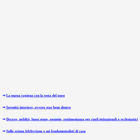
⇒
La massa ragiona con la testa del guru
⇒
Serenità interiore, ovvero star bene dentro
⇒
Decoro, nobiltà, buon senso, esempio, testimonianza per ruoli istituzionali o ecclesiastici
⇒
Sullo scisma lefebvriano e sui fondamentalisti di casa