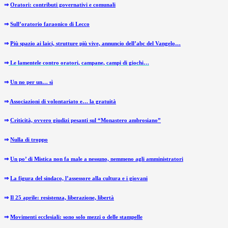
⇒
Oratori: contributi governativi e comunali
⇒
Sull’oratorio faraonico di Lecco
⇒
Più spazio ai laici, strutture più vive, annuncio dell’abc del Vangelo…
⇒
Le lamentele contro oratori, campane, campi di giochi…
⇒
Un no per un… sì
⇒
Associazioni di volontariato e… la gratuità
⇒
Criticità, ovvero giudizi pesanti sul “Monastero ambrosiano”
⇒
Nulla di troppo
⇒
Un po’ di Mistica non fa male a nessuno, nemmeno agli amministratori
⇒
La figura del sindaco, l’assessore alla cultura e i giovani
⇒
Il 25 aprile: resistenza, liberazione, libertà
⇒
Movimenti ecclesiali: sono solo mezzi o delle stampelle