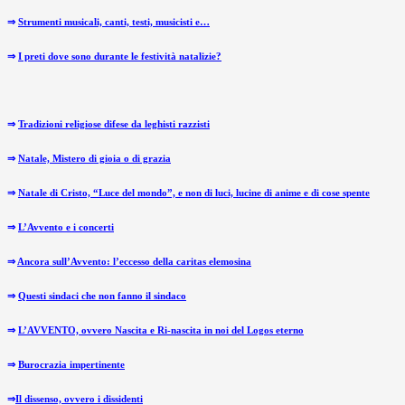
⇒
Strumenti musicali, canti, testi, musicisti e…
⇒
I preti dove sono durante le festività natalizie?
⇒
Tradizioni religiose difese da leghisti razzisti
⇒
Natale, Mistero di gioia o di grazia
⇒
Natale di Cristo, “Luce del mondo”, e non di luci, lucine di anime e di cose spente
⇒
L’Avvento e i concerti
⇒
Ancora sull’Avvento: l’eccesso della caritas elemosina
⇒
Questi sindaci che non fanno il sindaco
⇒
L’AVVENTO, ovvero Nascita e Ri-nascita in noi del Logos eterno
⇒
Burocrazia impertinente
⇒
Il dissenso, ovvero i dissidenti