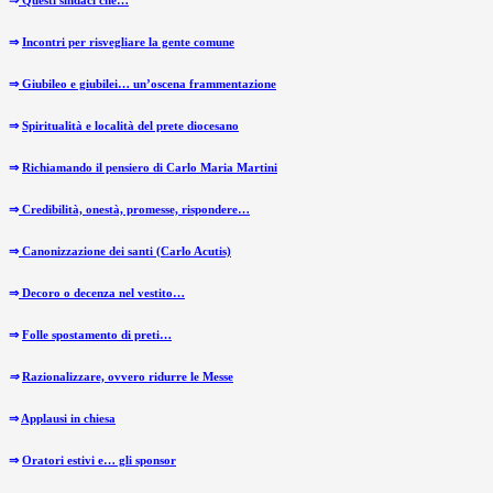
⇒
Questi sindaci che…
⇒
Incontri per risvegliare la gente comune
⇒
Giubileo e giubilei… un’oscena frammentazione
⇒
Spiritualità e località del prete diocesano
⇒
Richiamando il pensiero di Carlo Maria Martini
⇒
Credibilità, onestà, promesse, rispondere…
⇒
Canonizzazione dei santi (Carlo Acutis)
⇒
Decoro o decenza nel vestito…
⇒
Folle spostamento di preti…
⇒
Razionalizzare, ovvero ridurre le Messe
⇒
Applausi in chiesa
⇒
Oratori estivi e… gli sponsor