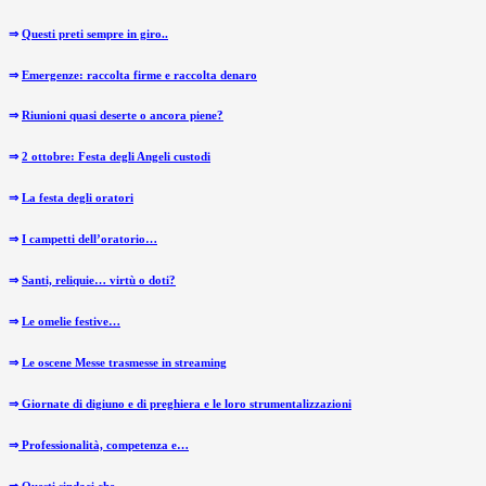
⇒
Questi preti sempre in giro..
⇒
Emergenze: raccolta firme e raccolta denaro
⇒
Riunioni quasi deserte o ancora piene?
⇒
2 ottobre: Festa degli Angeli custodi
⇒
La festa degli oratori
⇒
I campetti dell’oratorio…
⇒
Santi, reliquie… virtù o doti?
⇒
Le omelie festive…
⇒
Le oscene Messe trasmesse in streaming
⇒
Giornate di digiuno e di preghiera e le loro strumentalizzazioni
⇒
Professionalità, competenza e…