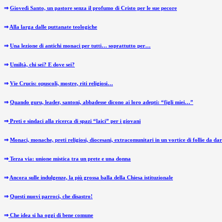
⇒
Giovedì Santo, un pastore senza il profumo di Cristo per le sue pecore
⇒
Alla larga dalle puttanate teologiche
⇒
Una lezione di antichi monaci per tutti… soprattutto per…
⇒
Umiltà, chi sei? E dove sei?
⇒
Vie Crucis: opuscoli, mostre, riti religiosi…
⇒
Quando guru, leader, santoni, abbadesse dicono ai loro adepti: “figli miei…”
⇒
Preti e sindaci alla ricerca di spazi “laici” per i giovani
⇒
Monaci, monache, preti religiosi, diocesani, extracomunitari in un vortice di follie da da
⇒
Terza via: unione mistica tra un prete e una donna
⇒
Ancora sulle indulgenze, la più grossa balla della Chiesa istituzionale
⇒
Questi nuovi parroci, che disastro!
⇒
Che idea si ha oggi di bene comune