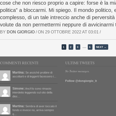
cose che non riesco proprio a capire: forse è la mi
politica” a bloccarmi. Mi spiego. Il mondo politico, 
complesso, di un tale intreccio anche di perversità
volute da non permettermi neppure di avvicinarmi t
BY
DON GIORGIO
/ ON 29 OTTOBRE 2022 AT 03:01 /
…
1
2
3
6
NEXT →
COMMENTI RECENTI
ULTIMI TWEETS
No Twitter messages.
Martina:
Se anziché proibire di
ascoltarti e di leggerti facessero i…
Follow @dongiorgio_it
Simone:
Anch'io sono rimasto
interdetto leggendo sul sito della
dioc…
Martina:
Sembra di aver toccato il
fondo e invece no, arriva sempre
q…