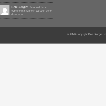
Don Giorgio:
Parlano di bene
comune ma hanno in testa un bene
distorto, n…
© 2026 Copyright Don Giorgio De Capi