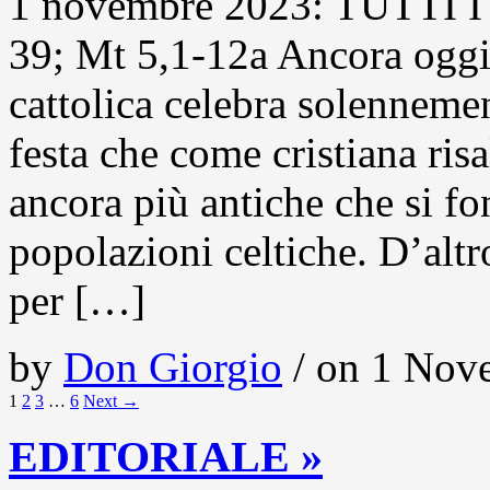
1 novembre 2023: TUTTI I
39; Mt 5,1-12a Ancora oggi
cattolica celebra solennement
festa che come cristiana ris
ancora più antiche che si fo
popolazioni celtiche. D’alt
per […]
by
Don Giorgio
/ on 1 Nove
1
2
3
…
6
Next →
EDITORIALE »