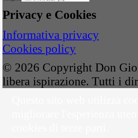
Privacy e Cookies
Informativa privacy
Cookies policy
© 2026 Copyright Don Gior
libera ispirazione. Tutti i dir
Questo sito web utilizza coo
migliorare l'esperienza uten
cookies di terze parti.