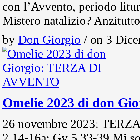
con l’Avvento, periodo litur
Mistero natalizio? Anzitutt
by
Don Giorgio
/ on 3 Dice
Omelie 2023 di don G
26 novembre 2023: TERZA
2,14-16a; Gv 5,33-39 Mi so