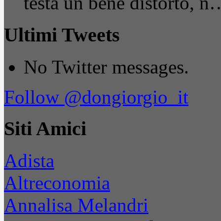
testa un bene distorto, n
Ultimi Tweets
No Twitter messages.
Follow @dongiorgio_it
Siti Amici
Adista
Altreconomia
Annalisa Melandri