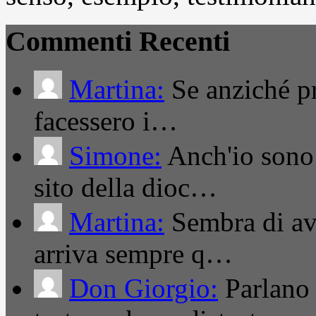
Commenti Recenti
Martina:
Se anziché pro
facessero i…
Simone:
Anch'io sono 
sito della dioc…
Martina:
Sembra di ave
arriva sempre q…
Don Giorgio:
Parlano