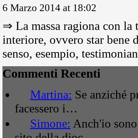
6 Marzo 2014 at 18:02
⇒ La massa ragiona con la t
interiore, ovvero star bene
senso, esempio, testimonianza
Commenti Recenti
Martina:
Se anziché pro
facessero i…
Simone:
Anch'io sono 
sito della dioc…