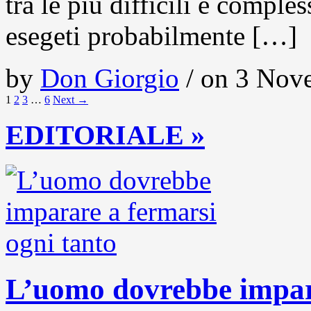
tra le più difficili e comple
esegeti probabilmente […]
by
Don Giorgio
/ on 3 Nove
1
2
3
…
6
Next →
EDITORIALE »
L’uomo dovrebbe impara