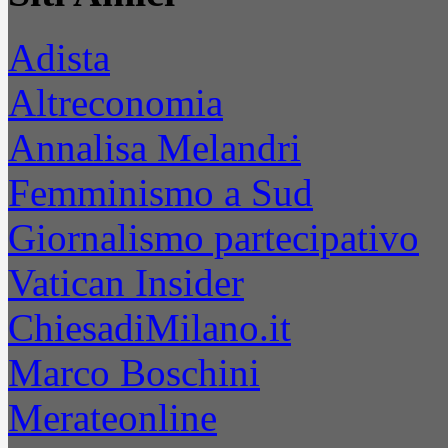
Adista
Altreconomia
Annalisa Melandri
Femminismo a Sud
Giornalismo partecipativo
Vatican Insider
ChiesadiMilano.it
Marco Boschini
Merateonline