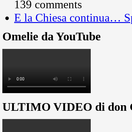
139 comments
E la Chiesa continua… S
Omelie da YouTube
ULTIMO VIDEO di don G