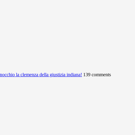
ginocchio la clemenza della giustizia indiana!
139 comments