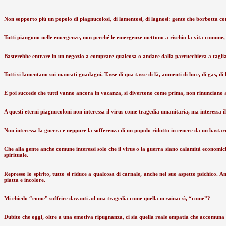
Non sopporto più un popolo di piagnucolosi, di lamentosi, di lagnosi: gente che borbotta c
Tutti piangono nelle emergenze, non perché le emergenze mettono a rischio la vita comune, 
Basterebbe entrare in un negozio a comprare qualcosa o andare dalla parrucchiera a tagliar
Tutti si lamentano sui mancati guadagni. Tasse di qua tasse di là, aumenti di luce, di gas, di 
E poi succede che tutti vanno ancora in vacanza, si divertono come prima, non rinunciano a n
A questi eterni piagnucoloni non interessa il virus come tragedia umanitaria, ma interessa i
Non interessa la guerra e neppure la sofferenza di un popolo ridotto in cenere da un bastar
Che alla gente anche comune interessi solo che il virus o la guerra siano calamità economiche
spirituale.
Represso lo spirito, tutto si riduce a qualcosa di carnale, anche nel suo aspetto psichico. A
piatta e incolore.
Mi chiedo “come” soffrire davanti ad una tragedia come quella ucraina: sì, “come”?
Dubito che oggi, oltre a una emotiva ripugnanza, ci sia quella reale empatia che accomuna 