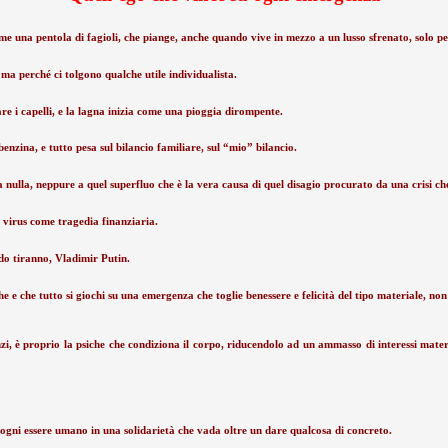
ome una pentola di fagioli, che piange, anche quando vive in mezzo a un lusso sfrenato, solo 
ma perché ci tolgono qualche utile individualista.
e i capelli, e la lagna inizia come una pioggia dirompente.
benzina, e tutto pesa sul bilancio familiare, sul “mio” bilancio.
ulla, neppure a quel superfluo che è la vera causa di quel disagio procurato da una crisi che 
l virus come tragedia finanziaria.
do tiranno, Vladimir Putin.
 e che tutto si giochi su una emergenza che toglie benessere e felicità del tipo materiale, non
nzi, è proprio la psiche che condiziona il corpo, riducendolo ad un ammasso di interessi materi
ogni essere umano in una solidarietà che vada oltre un dare qualcosa di concreto.