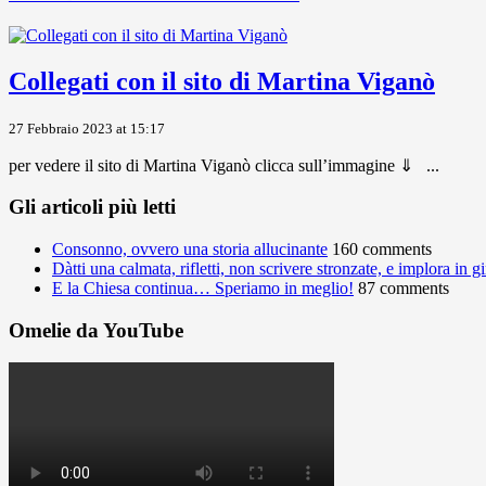
Collegati con il sito di Martina Viganò
27 Febbraio 2023 at 15:17
per vedere il sito di Martina Viganò clicca sull’immagine ⇓ ...
Gli articoli più letti
Consonno, ovvero una storia allucinante
160 comments
Dàtti una calmata, rifletti, non scrivere stronzate, e implora in 
E la Chiesa continua… Speriamo in meglio!
87 comments
Omelie da YouTube