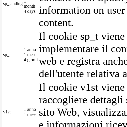
1
sp_landing
month
information on user 
4 days
content.
Il cookie sp_t viene
implementare il cont
1 anno
sp_t
1 mese
web e registra anche
4 giorni
dell'utente relativa 
Il cookie v1st vien
raccogliere dettagli 
sito Web, visualizza
1 anno
v1st
1 mese
e informazioni ricev