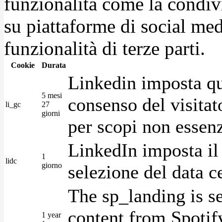
funzionalità come la condiv
su piattaforme di social medi
funzionalità di terze parti.
Cookie
Durata
Linkedin imposta qu
5 mesi
consenso del visitat
li_gc
27
giorni
per scopi non essenz
LinkedIn imposta il 
1
lidc
giorno
selezione del data c
The sp_landing is s
content from Spotify
1 year