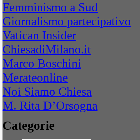
Femminismo a Sud
Giornalismo partecipativo
Vatican Insider
ChiesadiMilano.it
Marco Boschini
Merateonline
Noi Siamo Chiesa
M. Rita D’Orsogna
Categorie