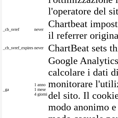
l'operatore del s
Chartbeat impost
_cb_svref
never
il referrer origin
ChartBeat sets th
_cb_svref_expires
never
Google Analytics
calcolare i dati d
monitorare l'utili
1 anno
_ga
1 mese
del sito. Il cook
4 giorni
modo anonimo e 