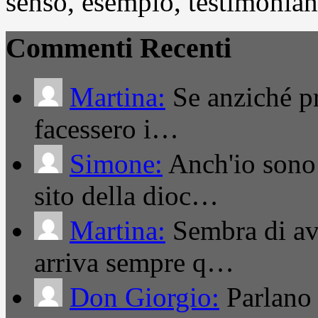
senso, esempio, testimonianza
Commenti Recenti
Martina:
Se anziché pro
facessero i…
Simone:
Anch'io sono 
sito della dioc…
Martina:
Sembra di ave
arriva sempre q…
Don Giorgio:
Parlano