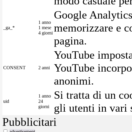
modo casuale per 
Google Analytics
1 anno
memorizzare e con
_ga_*
1 mese
4 giorni
pagina.
YouTube imposta 
YouTube incorpora
CONSENT
2 anni
anonimi.
Si tratta di un c
1 anno
uid
24
gli utenti in var
giorni
Pubblicitari
advertisement