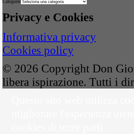
Categorie
Privacy e Cookies
Informativa privacy
Cookies policy
© 2026 Copyright Don Gior
libera ispirazione. Tutti i dir
Questo sito web utilizza coo
migliorare l'esperienza uten
cookies di terze parti.