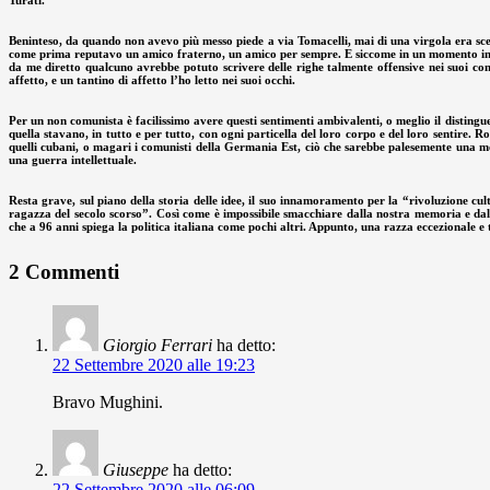
Turati.
Beninteso, da quando non avevo più messo piede a via Tomacelli, mai di una virgola era scem
come prima reputavo un amico fraterno, un amico per sempre. E siccome in un momento in cui
da me diretto qualcuno avrebbe potuto scrivere delle righe talmente offensive nei suoi co
affetto, e un tantino di affetto l’ho letto nei suoi occhi.
Per un non comunista è facilissimo avere questi sentimenti ambivalenti, o meglio il distinguer
quella stavano, in tutto e per tutto, con ogni particella del loro corpo e del loro sentire.
quelli cubani, o magari i comunisti della Germania Est, ciò che sarebbe palesemente una mo
una guerra intellettuale.
Resta grave, sul piano della storia delle idee, il suo innamoramento per la “rivoluzione cult
ragazza del secolo scorso”. Così come è impossibile smacchiare dalla nostra memoria e da
che a 96 anni spiega la politica italiana come pochi altri. Appunto, una razza eccezionale e 
2 Commenti
Giorgio Ferrari
ha detto:
22 Settembre 2020 alle 19:23
Bravo Mughini.
Giuseppe
ha detto:
22 Settembre 2020 alle 06:09