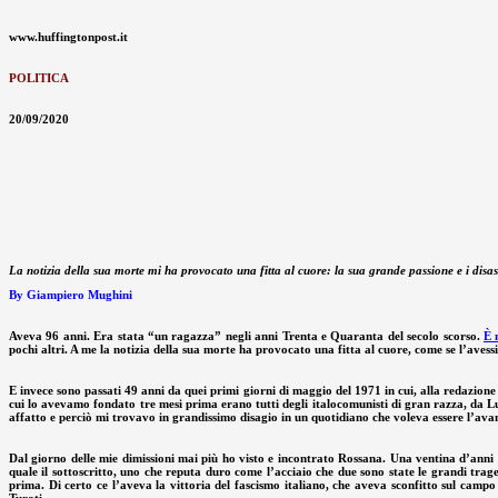
www.huffingtonpost.it
POLITICA
20/09/2020
La notizia della sua morte mi ha provocato una fitta al cuore: la sua grande passione e i disast
By Giampiero Mughini
Aveva 96 anni. Era stata “un ragazza” negli anni Trenta e Quaranta del secolo scorso.
È 
pochi altri. A me la notizia della sua morte ha provocato una fitta al cuore, come se l’avessi 
E invece sono passati 49 anni da quei primi giorni di maggio del 1971 in cui, alla redazione
cui lo avevamo fondato tre mesi prima erano tutti degli italocomunisti di gran razza, da 
affatto e perciò mi trovavo in grandissimo disagio in un quotidiano che voleva essere l’avam
Dal giorno delle mie dimissioni mai più ho visto e incontrato Rossana. Una ventina d’anni d
quale il sottoscritto, uno che reputa duro come l’acciaio che due sono state le grandi trage
prima. Di certo ce l’aveva la vittoria del fascismo italiano, che aveva sconfitto sul camp