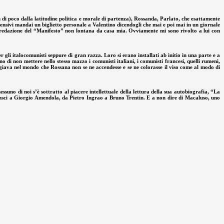
 di poco dalla latitudine politica e morale di partenza), Rossanda, Parlato, che esattamente
nsivi mandai un biglietto personale a Valentino dicendogli che mai e poi mai in un giornale
le redazione del “Manifesto” non lontana da casa mia. Ovviamente mi sono rivolto a lui con
r gli italocomunisti seppure di gran razza. Loro si erano installati ab initio in una parte e a
 di non mettere nello stesso mazzo i comunisti italiani, i comunisti francesi, quelli rumeni,
ggiava nel mondo che Rossana non se ne accendesse e se ne colorasse il viso come al modo di
ssuno di noi s’è sottratto al piacere intellettuale della lettura della sua autobiografia, “La
amsci a Giorgio Amendola, da Pietro Ingrao a Bruno Trentin. E a non dire di Macaluso, uno