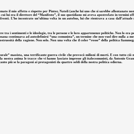
ato il mio affetto e rispetto per Pintor, Natoli (anche lui uno che si sarebbe allontanato non
 lui era il direttore del “Manifesto”, il suo quotidiano mi aveva apostrofato in termini offe
nfronti. L’ho incontrato un’ultima volta in un autobus, lui che rientrava a casa dall’attua
e tra i sentimenti e le ideologie, tra le persone e le loro appartenenze politiche. Non lo era pe
 Rossana continuava ad autodefinirsi “una comunista”, un termine che non vuol dire nulla a meno
struosità della ragione. Non solo. Non una volta che il color “rosso” della politica fiamme
urale” maoista, una terrificante guerra civile che provocò milioni di morti. E con tutto ciò ne
lla nostra anima le tracce che vi hanno lasciato impresse gli italocomunisti, da Antonio Gr
tanto più se la paragoni ai protagonisti da quattro soldi della nostra politica odierna.