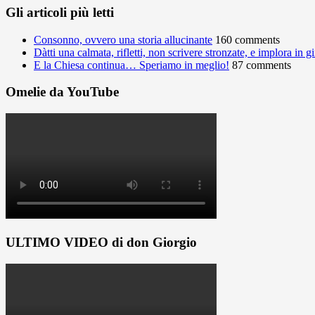
Gli articoli più letti
Consonno, ovvero una storia allucinante
160 comments
Dàtti una calmata, rifletti, non scrivere stronzate, e implora in 
E la Chiesa continua… Speriamo in meglio!
87 comments
Omelie da YouTube
ULTIMO VIDEO di don Giorgio