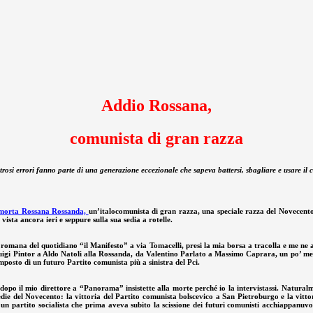
Addio Rossana,
comunista di gran razza
rosi errori fanno parte di una generazione eccezionale che sapeva battersi, sbagliare e usare il c
morta Rossana Rossanda,
un’italocomunista di gran razza, una speciale razza del Novecen
vista ancora ieri e seppure sulla sua sedia a rotelle.
 romana del quotidiano “il Manifesto” a via Tomacelli, presi la mia borsa a tracolla e me ne an
Luigi Pintor a Aldo Natoli alla Rossanda, da Valentino Parlato a Massimo Caprara, un po’ me
posto di un futuro Partito comunista più a sinistra del Pci.
opo il mio direttore a “Panorama” insistette alla morte perché io la intervistassi. Naturalm
die del Novecento: la vittoria del Partito comunista bolscevico a San Pietroburgo e la vittor
o un partito socialista che prima aveva subito la scissione dei futuri comunisti acchiappanuv