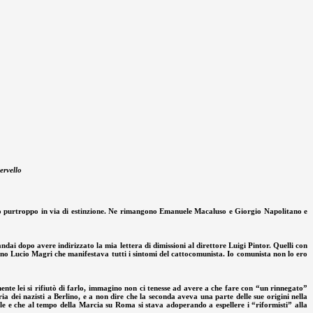
ervello
to purtroppo in via di estinzione. Ne rimangono Emanuele Macaluso e Giorgio Napolitano e
dai dopo avere indirizzato la mia lettera di dimissioni al direttore Luigi Pintor. Quelli con
no Lucio Magri che manifestava tutti i sintomi del cattocomunista. Io comunista non lo ero
ente lei si rifiutò di farlo, immagino non ci tenesse ad avere a che fare con “un rinnegato”
ia dei nazisti a Berlino, e a non dire che la seconda aveva una parte delle sue origini nella
ole e che al tempo della Marcia su Roma si stava adoperando a espellere i “riformisti” alla