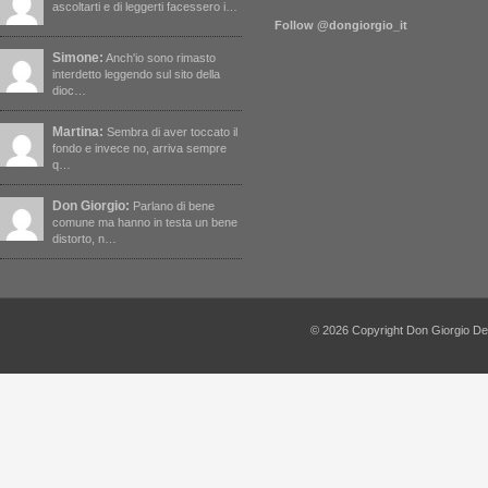
ascoltarti e di leggerti facessero i…
Follow @dongiorgio_it
Simone:
Anch'io sono rimasto
interdetto leggendo sul sito della
dioc…
Martina:
Sembra di aver toccato il
fondo e invece no, arriva sempre
q…
Don Giorgio:
Parlano di bene
comune ma hanno in testa un bene
distorto, n…
© 2026 Copyright Don Giorgio De Capi