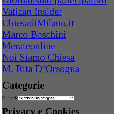
Vatican Insider
ChiesadiMilano.it
Marco Boschini
Merateonline
Noi Siamo Chiesa
M. Rita D’Orsogna
Categorie
Categorie
Privacy e Cookies