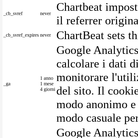
Chartbeat impost
_cb_svref
never
il referrer origin
ChartBeat sets th
_cb_svref_expires
never
Google Analytics
calcolare i dati d
monitorare l'utili
1 anno
_ga
1 mese
del sito. Il cook
4 giorni
modo anonimo e 
modo casuale per 
Google Analytics