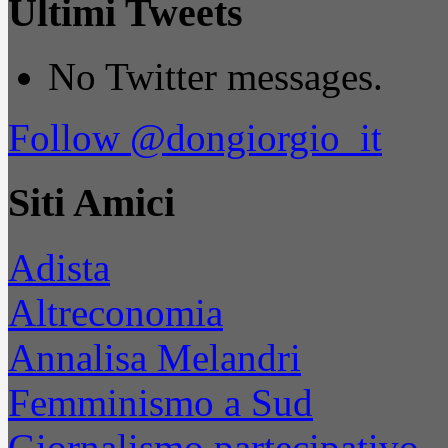
Ultimi Tweets
No Twitter messages.
Follow @dongiorgio_it
Siti Amici
Adista
Altreconomia
Annalisa Melandri
Femminismo a Sud
Giornalismo partecipativo