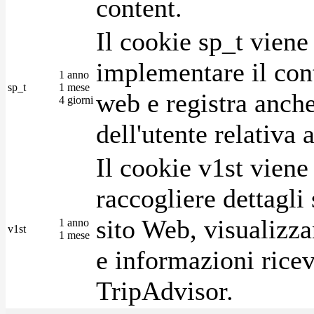
content.
Il cookie sp_t viene
implementare il cont
1 anno
sp_t
1 mese
web e registra anche
4 giorni
dell'utente relativa 
Il cookie v1st vien
raccogliere dettagli 
sito Web, visualizza
1 anno
v1st
1 mese
e informazioni ricev
TripAdvisor.