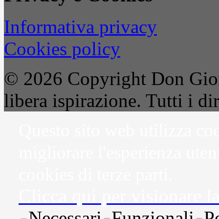
Informativa privacy
Cookies policy
© 2026 Copyright Don Gior
libera ispirazione. Tutti i dir
Questo sito web utilizza coo
migliorare l'esperienza uten
cookies di terze parti.
Clicca qui per visionare l
Necessari
Funzionali
P