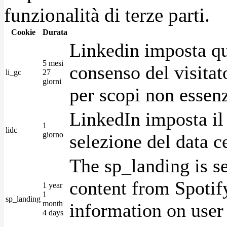
funzionalità di terze parti.
Cookie
Durata
Linkedin imposta qu
5 mesi
consenso del visitat
li_gc
27
giorni
per scopi non essenz
LinkedIn imposta il 
1
lidc
giorno
selezione del data c
The sp_landing is s
content from Spotify
1 year
1
sp_landing
month
information on user 
4 days