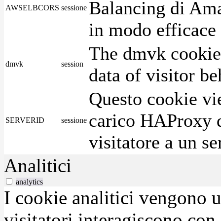
Balancing di Ama
AWSELBCORS
sessione
in modo efficace i
The dmvk cookie 
dmvk
session
data of visitor b
Questo cookie vie
carico HAProxy di
SERVERID
sessione
visitatore a un se
Analitici
analytics
I cookie analitici vengono u
visitatori interagiscono con